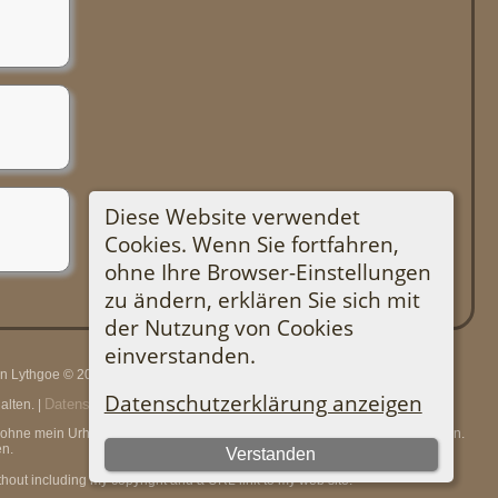
Diese Website verwendet
Cookies. Wenn Sie fortfahren,
ohne Ihre Browser-Einstellungen
zu ändern, erklären Sie sich mit
der Nutzung von Cookies
einverstanden.
rin Lythgoe © 2001-2026.
Datenschutzerklärung anzeigen
Datenschutzerklärung
lten. |
.
en, ohne mein Urheberrecht und einen URL-Link zu meiner Website anzugeben.
n.
Verstanden
thout including my copyright and a URL link to my web site.