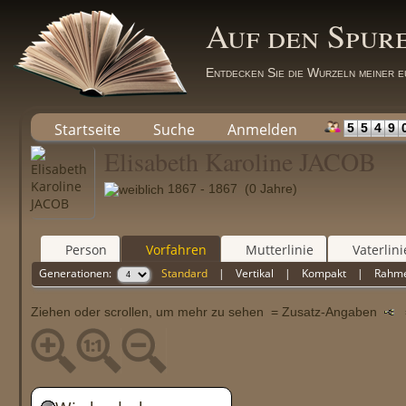
Auf den Spur
Entdecken Sie die Wurzeln meiner e
Startseite
Suche
Anmelden
5
5
4
9
Elisabeth Karoline JACOB
1867 - 1867 (0 Jahre)
Person
Vorfahren
Mutterlinie
Vaterlini
Generationen:
Standard
|
Vertikal
|
Kompakt
|
Rahm
Ziehen oder scrollen, um mehr zu sehen
= Zusatz-Angaben
=