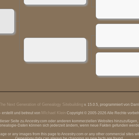
The Next Generation of Genealogy Sitebuilding
v. 15.0.5, programmiert von Dar
MIchael Klein
erstellt und betreut von
Copyright © 2005-2026 Alle Rechte vorbeha
von dieser Seite zu Ancestry.com oder anderen kommerziellen Websites hinzuzufüg
enealogie-Daten können sich jederzeit ändern, wenn neue Fakten gefunden werde
page or any images from this page to Ancestry.com or any other commercial sites wi
Genealogy data can always be changing as new facts are found.