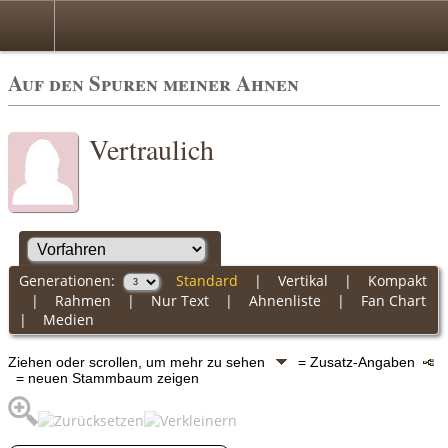
Auf den Spuren meiner Ahnen
Vertraulich
Generationen:
Standard
|
Vertikal
|
Kompakt
|
Rahmen
|
Nur Text
|
Ahnenliste
|
Fan Chart
|
Medien
Ziehen oder scrollen, um mehr zu sehen
= Zusatz-Angaben
= neuen Stammbaum zeigen