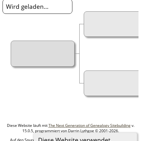
Wird geladen...
Diese Website läuft mit
The Next Generation of Genealogy Sitebuilding
v.
15.0.5, programmiert von Darrin Lythgoe © 2001-2026.
Diese Website verwendet
Auf den Spuren meiner Ahnen - erstellt und betreut von
MIchael Klein