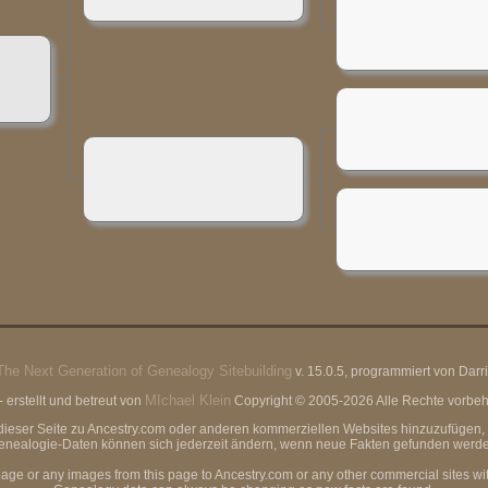
The Next Generation of Genealogy Sitebuilding
v. 15.0.5, programmiert von Dar
MIchael Klein
erstellt und betreut von
Copyright © 2005-2026 Alle Rechte vorbeha
von dieser Seite zu Ancestry.com oder anderen kommerziellen Websites hinzuzufüg
enealogie-Daten können sich jederzeit ändern, wenn neue Fakten gefunden werde
page or any images from this page to Ancestry.com or any other commercial sites wi