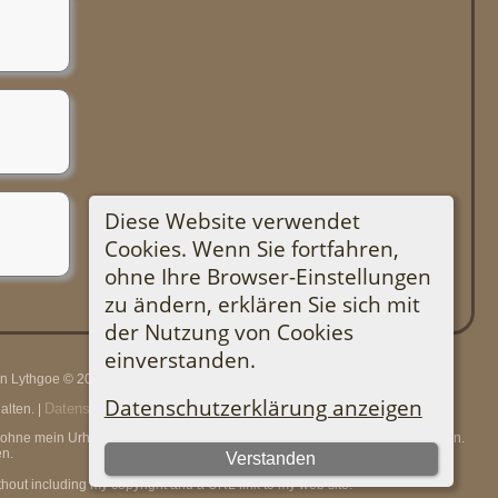
Diese Website verwendet
Cookies. Wenn Sie fortfahren,
ohne Ihre Browser-Einstellungen
zu ändern, erklären Sie sich mit
der Nutzung von Cookies
einverstanden.
rin Lythgoe © 2001-2026.
Datenschutzerklärung anzeigen
Datenschutzerklärung
lten. |
.
en, ohne mein Urheberrecht und einen URL-Link zu meiner Website anzugeben.
n.
Verstanden
thout including my copyright and a URL link to my web site.