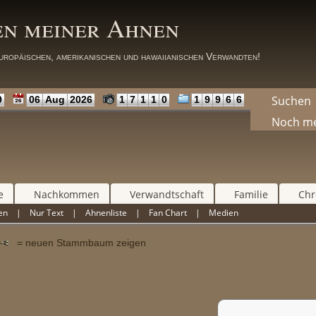
en meiner Ahnen
uropäischen, amerikanischen und hawaiianischen Verwandten!
Suchen
9
06
Aug
2026
1
7
1
1
0
1
9
9
6
6
Noch m
e
Nachkommen
Verwandtschaft
Familie
Chr
en
|
Nur Text
|
Ahnenliste
|
Fan Chart
|
Medien
n
= neuen Stammbaum zeigen