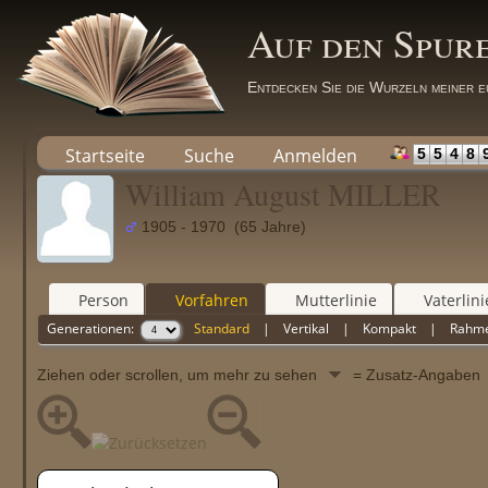
Auf den Spur
Entdecken Sie die Wurzeln meiner e
Startseite
Suche
Anmelden
5
5
4
8
William August MILLER
1905 - 1970 (65 Jahre)
Person
Vorfahren
Mutterlinie
Vaterlini
Generationen:
Standard
|
Vertikal
|
Kompakt
|
Rahm
Ziehen oder scrollen, um mehr zu sehen
= Zusatz-Angabe