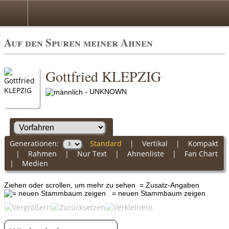
Auf den Spuren meiner Ahnen
Gottfried KLEPZIG
- UNKNOWN
Generationen:
Standard
|
Vertikal
|
Kompakt
|
Rahmen
|
Nur Text
|
Ahnenliste
|
Fan Chart
|
Medien
Ziehen oder scrollen, um mehr zu sehen
= Zusatz-Angaben
= neuen Stammbaum zeigen