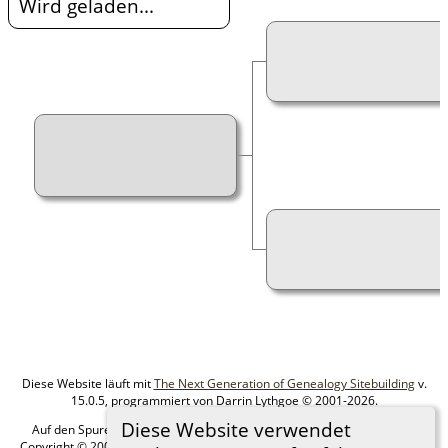
Wird geladen...
Diese Website läuft mit
The Next Generation of Genealogy Sitebuilding
v.
15.0.5, programmiert von Darrin Lythgoe © 2001-2026.
Diese Website verwendet
Auf den Spuren meiner Ahnen - erstellt und betreut von
MIchael Klein
Copyright © 2005-2026 Alle Rechte vorbehalten. |
Datenschutzerklärung
.