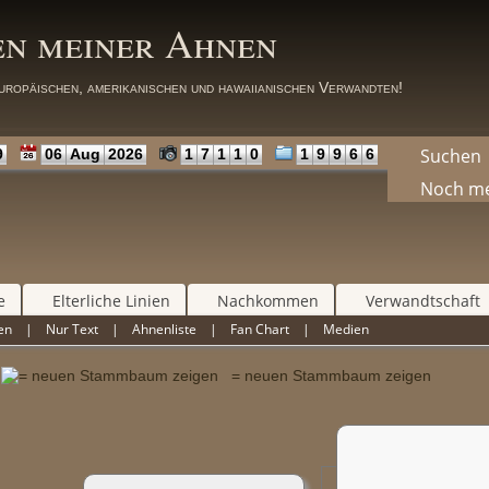
en meiner Ahnen
uropäischen, amerikanischen und hawaiianischen Verwandten!
Suchen
9
06
Aug
2026
1
7
1
1
0
1
9
9
6
6
Noch m
e
Elterliche Linien
Nachkommen
Verwandtschaft
en
|
Nur Text
|
Ahnenliste
|
Fan Chart
|
Medien
n
= neuen Stammbaum zeigen