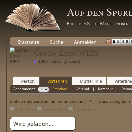
Auf den Spur
Entdecken Sie die Wurzeln meiner e
Startseite
Suche
Anmelden
5
5
4
8
Gustav Ernst WEIS
1890 - 1891 (0 Jahre)
Person
Vorfahren
Mutterlinie
Vaterlini
Generationen:
Standard
|
Vertikal
|
Kompakt
|
Rahm
Ziehen oder scrollen, um mehr zu sehen
= Zusatz-Angabe
Wird geladen...