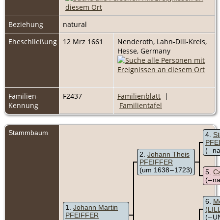
Beziehung
natural
Eheschließung
12 Mrz 1661
Nenderoth, Lahn-Dill-Kreis,
Hesse, Germany
Familien-
F2437
Familienblatt
|
Kennung
Familientafel
Stammbaum
4
St
PFE
( – 
2
Johann Theis
PFEIFFER
(um 1638 – 1723)
5
C
( – 
6
M
1
Johann Martin
(LIL
PFEIFFER
( –