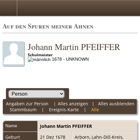
Auf den Spuren meiner Ahnen
Johann Martin PFEIFFER
Schulmeister
1678 - UNKNOWN
Angaben zur Person
|
Alles anzeigen
|
Alles ausblenden
Stammbaum
|
Ereignis-Karte
|
Alle
Name
Johann Martin
PFEIFFER
Geburt
21 Dez 1678
Arborn, Lahn-Dill-Kreis,