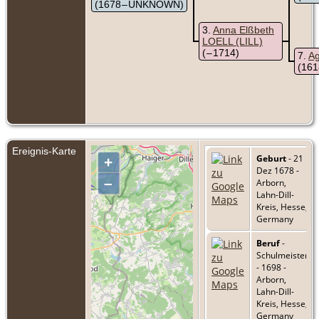
(1678 – UNKNOWN)
3
Anna Elßbeth
LOELL (LILL)
( – 1714)
7
A
(16
Ereignis-Karte
Geburt
- 21
+
Dez 1678 -
–
Arborn,
Lahn-Dill-
Kreis, Hesse,
Germany
Beruf
-
Schulmeister
- 1698 -
Arborn,
Lahn-Dill-
Kreis, Hesse,
Germany