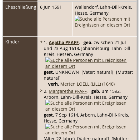
Eheschließung
6 Jun 1591
Wallendorf, Lahn-Dill-Kreis,
Hesse, Germany
Kinder
+
1.
Agatha PFAFF
,
geb.
zwischen 21 Jul
und 23 Aug 1618, Johannisburg, Lahn-Dill-
Kreis, Hessen, Germany
gest.
UNKNOWN [Vater: natural] [Mutter:
natural]
verh.
Merten LOELL (LILL) (1640)
>
2.
Margaretha PFAFF
,
geb.
um 1592,
Arborn, Lahn-Dill-Kreis, Hesse, Germany
gest.
7 Sep 1614, Arborn, Lahn-Dill-Kreis,
Hesse, Germany
(Alter 22 Jahre) [Vater: natural] [Mutter: