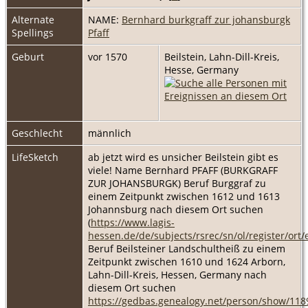
Alternate
NAME:
Bernhard burkgraff zur johansburgk
Spellings
Pfaff
Geburt
vor 1570
Beilstein, Lahn-Dill-Kreis,
Hesse, Germany
Geschlecht
männlich
LifeSketch
ab jetzt wird es unsicher Beilstein gibt es
viele! Name Bernhard PFAFF (BURKGRAFF
ZUR JOHANSBURGK) Beruf Burggraf zu
einem Zeitpunkt zwischen 1612 und 1613
Johannsburg nach diesem Ort suchen
(
https://www.lagis-
hessen.de/de/subjects/rsrec/sn/ol/register/or
Beruf Beilsteiner Landschultheiß zu einem
Zeitpunkt zwischen 1610 und 1624 Arborn,
Lahn-Dill-Kreis, Hessen, Germany nach
diesem Ort suchen
https://gedbas.genealogy.net/person/show/11