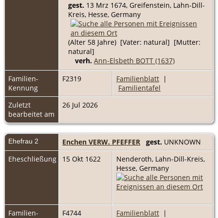
gest.
13 Mrz 1674, Greifenstein, Lahn-Dill-
Kreis, Hesse, Germany
(Alter 58 Jahre) [Vater: natural] [Mutter:
natural]
verh.
Ann-Elsbeth BOTT (1637)
Familien-
F2319
Familienblatt
|
Kennung
Familientafel
Zuletzt
26 Jul 2026
bearbeitet am
Ehefrau 2
Enchen VERW. PFEFFER
gest.
UNKNOWN
Eheschließung
15 Okt 1622
Nenderoth, Lahn-Dill-Kreis,
Hesse, Germany
Familien-
F4744
Familienblatt
|