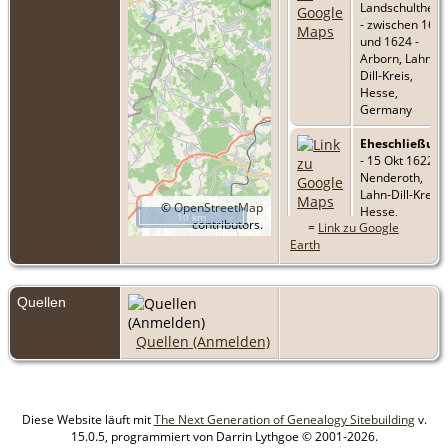
Landschultheiß
- zwischen 161
und 1624 -
Arborn, Lahn-
Dill-Kreis,
Hesse,
Germany
Eheschließun
- 15 Okt 1622 -
Nenderoth,
Lahn-Dill-Kreis,
©
OpenStreetMap
Hesse,
10 km
contributors.
=
Link zu Google
Germany
Earth
Tod
- zwischen
5 Nov 1633 und
1635 - Arborn,
Quellen
Lahn-Dill-Kreis,
Hesse,
Quellen (Anmelden)
Germany
Diese Website läuft mit
The Next Generation of Genealogy Sitebuilding
v.
15.0.5, programmiert von Darrin Lythgoe © 2001-2026.