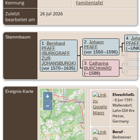
Kennung
Familientafel
Zuletzt
26 Jul 2026
bearbeitet am
Stammbaum
4
Joh
2
Johann
1
Bernhard
PFAFF
PFAFF
PFAFF
( – U
(vor 1550 – 1596)
(BURKGRAFF
5
ZUR
JOHANSBURGK)
3
Catharina
6
(vor 1570 – 1635)
BURCHHARD
7
( – 1588)
Ereignis-Karte
Eheschließun
+
- 6 Jun 1591 -
–
Wallendorf,
Lahn-Dill-Kreis,
Hesse,
Germany
Beruf
-
Beilsteiner