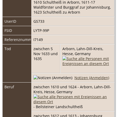
1610 Schultheiß in Arborn, 1611-17
Waldförster und Burggraf zur Johannisburg,
1623 Schultheiß zu Arborn
UserID
GS733
FSID
LYTP-99P
Referenznummer
I7149
Tod
zwischen 5
Arborn, Lahn-Dill-Kreis,
Nov 1633 und
Hesse, Germany
1635
Notizen (Anmelden)
Beruf
zwischen 1610 und 1624 - Arborn, Lahn-Dill-
Kreis, Hesse, Germany
- Beilsteiner Landschultheiß
zwischen 1612 und 1613 - Johannsburg