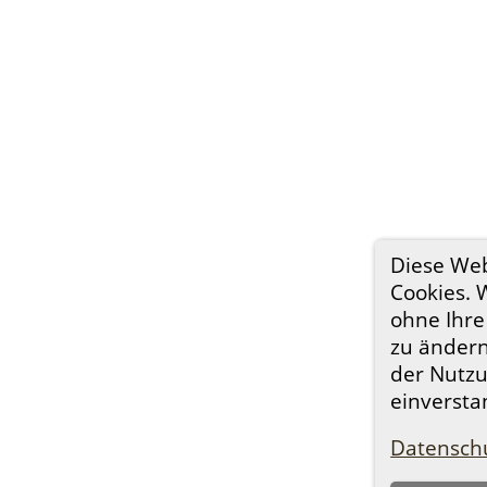
Diese We
Cookies. 
ohne Ihre
zu ändern,
der Nutzu
einversta
Datenschu