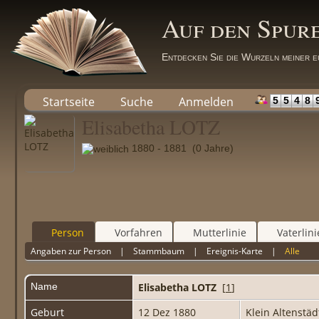
Auf den Spur
Entdecken Sie die Wurzeln meiner e
Startseite
Suche
Anmelden
5
5
4
8
Elisabetha LOTZ
1880 - 1881 (0 Jahre)
Person
Vorfahren
Mutterlinie
Vaterlini
Angaben zur Person
|
Stammbaum
|
Ereignis-Karte
|
Alle
Name
Elisabetha
LOTZ
[
1
]
Geburt
12 Dez 1880
Klein Altenstäd