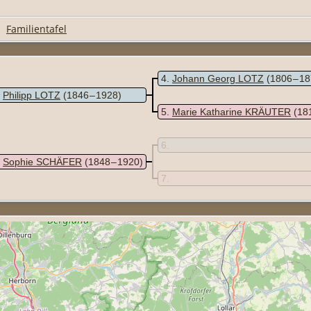
|
Familientafel
4
Johann Georg LOTZ
(1806 – 1
Philipp LOTZ
(1846 – 1928)
5
Marie Katharine KRÄUTER
(18
6
Sophie SCHÄFER
(1848 – 1920)
7