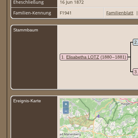
Eheschließung
16 Jun 1872
Familien-Kennung
F1941
Familienblatt
Stammbaum
2
1
Elisabetha LOTZ
(1880 – 1881)
3
Ereignis-Karte
+
–