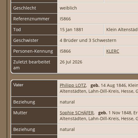
Geschlecht
weiblich
Referenznummer
I5866
Tod
15 Jan 1881
Klein Altenstäd
Geschwister
4 Brüder und 3 Schwestern
Personen-Kennung
I5866
KLERC
Zuletzt bearbeitet
26 Jul 2026
am
Vater
Philipp LOTZ
,
geb.
14 Aug 1846, Klein
Altenstädten, Lahn-Dill-Kreis, Hesse
Beziehung
natural
Mutter
Sophie SCHÄFER
,
geb.
1 Nov 1848, Er
Altenstädten, Lahn-Dill-Kreis, Hesse
Beziehung
natural