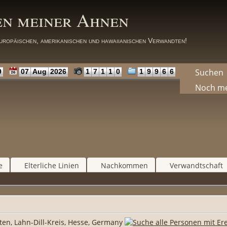
en meiner Ahnen
uropäischen, amerikanischen und hawaiianischen Verwandten!
Suchen
9
07
Aug
2026
1
7
1
1
0
1
9
9
6
6
Noch m
e
Elterliche Linien
Nachkommen
Verwandtschaft
ten, Lahn-Dill-Kreis, Hesse, Germany