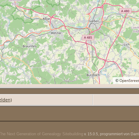
©
OpenStree
elden)
The Next Generation of Genealogy Sitebuilding
v. 15.0.5, programmiert von Dar