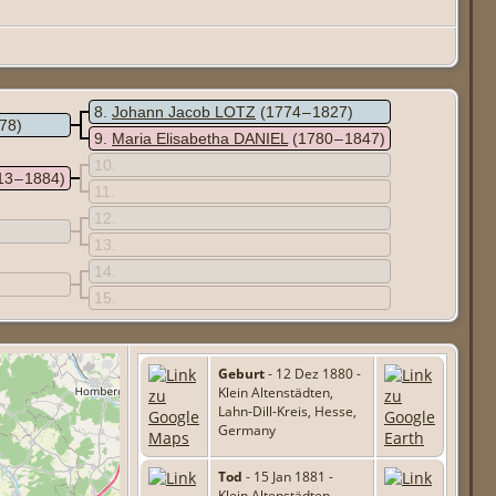
8
Johann Jacob LOTZ
(1774 – 1827)
878)
9
Maria Elisabetha DANIEL
(1780 – 1847)
10
13 – 1884)
11
12
13
14
15
Geburt
- 12 Dez 1880 -
Klein Altenstädten,
Lahn-Dill-Kreis, Hesse,
Germany
Tod
- 15 Jan 1881 -
Klein Altenstädten,