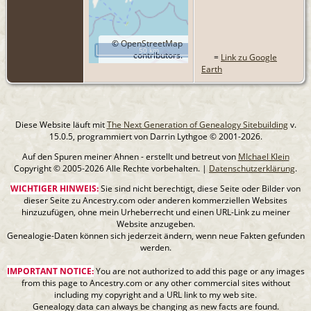
©
OpenStreetMap
50 km
contributors.
=
Link zu Google
Earth
Diese Website läuft mit
The Next Generation of Genealogy Sitebuilding
v.
15.0.5, programmiert von Darrin Lythgoe © 2001-2026.
Auf den Spuren meiner Ahnen - erstellt und betreut von
MIchael Klein
Copyright © 2005-2026 Alle Rechte vorbehalten. |
Datenschutzerklärung
.
WICHTIGER HINWEIS:
Sie sind nicht berechtigt, diese Seite oder Bilder von
dieser Seite zu Ancestry.com oder anderen kommerziellen Websites
hinzuzufügen, ohne mein Urheberrecht und einen URL-Link zu meiner
Website anzugeben.
Genealogie-Daten können sich jederzeit ändern, wenn neue Fakten gefunden
werden.
IMPORTANT NOTICE:
You are not authorized to add this page or any images
from this page to Ancestry.com or any other commercial sites without
including my copyright and a URL link to my web site.
Genealogy data can always be changing as new facts are found.