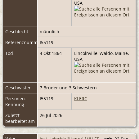
USA
Geschlecht
männlich
Referenznummer
I55119
Tod
4 Okt 1864
Lincolnville, Waldo, Maine,
USA
Geschwister
7 Brüder und 3 Schwestern
Personen-
I55119
KLERC
Kennung
Zuletzt
26 Jul 2026
bearbeitet am
Vater
Jost Heinrich "Henry" MILLER
,
geb.
22 Sep