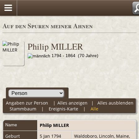
Auf den Spuren meiner Ahnen
Philip MILLER
1794 - 1864 (70 Jahre)
Angaben zur Person
|
Alles anzeigen
|
Alles ausblenden
Stammbaum
|
Ereignis-Karte
|
Alle
Name
Philip
MILLER
Geburt
5 Jan 1794
Waldoboro, Lincoln, Maine,