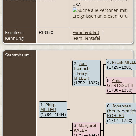
USA
Familien-
F38350
Familienblatt
|
Kennung
Familientafel
Stammbaum
4
Frank MILL
2
Jost
(1725 – 1805)
Heinrich
"Henry"
MILLER
5
Anna
(1752 – 1827)
GERTSSUTH
(1730 – 1830)
1
Philip
6
Johannes
MILLER
(Henry Henrich
(1794 – 1864)
KÖHLER
(1717 – 1790)
3
Margaret
KALER
(1756 – 1842)