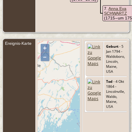
7
Anna Eva
SCHWARTZ
(1715 – um 175
Ereignis-Karte
Geburt
- 5
+
Jan 1794 -
–
Waldoboro,
Lincoln,
Maine,
USA
Tod
- 4 Okt
1864 -
Lincolnville,
Waldo,
Maine,
USA