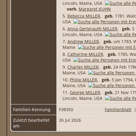
Lincoln, Maine, USA
verh.
Margaret KUHN
5.
Rebecca MILLER
,
geb.
1781, Wald
USA
6.
Anna Gerterauth MILLER
,
geb.
5 
Lincoln, Maine, USA
7.
Andrew MILLER
,
geb.
um 1783, W
Maine
8.
Catherine MILLER
,
geb.
1785, Wa
USA
9.
Charles MILLER
,
geb.
24 Feb 1786
Maine, USA
10.
Philip MILLER
,
geb.
5 Jan 1794,
Maine, USA
11.
George MILLER
,
geb.
21 Nov 179
Lincoln, Maine, USA
Familien-Kennung
F38350
Familienblatt
Zuletzt bearbeitet
26 Jul 2026
am