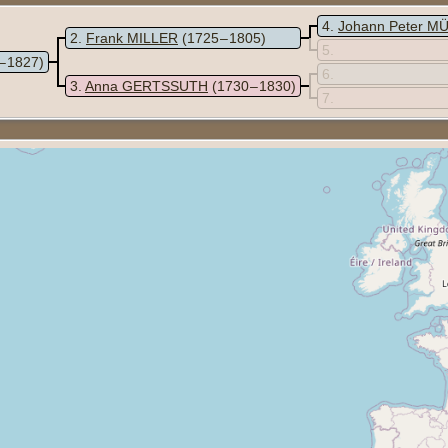
4
Johann Peter M
2
Frank MILLER
(1725 – 1805)
5
– 1827)
6
3
Anna GERTSSUTH
(1730 – 1830)
7