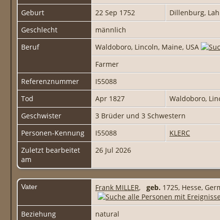
Geburt
22 Sep 1752
Dillenburg, La
Geschlecht
männlich
Beruf
Waldoboro, Lincoln, Maine, USA
Farmer
Referenznummer
I55088
Tod
Apr 1827
Waldoboro, Lin
Geschwister
3 Brüder und 3 Schwestern
Personen-Kennung
I55088
KLERC
Zuletzt bearbeitet
26 Jul 2026
am
Vater
Frank MILLER
,
geb.
1725, Hesse, Ge
Beziehung
natural