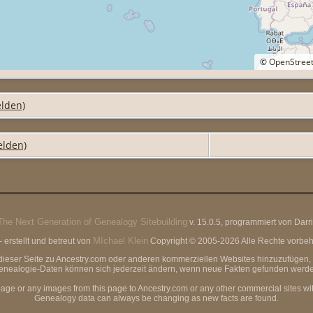
©
OpenStree
lden)
elden)
The Next Generation of Genealogy Sitebuilding
v. 15.0.5, programmiert von Dar
MIchael Klein
erstellt und betreut von
Copyright © 2005-2026 Alle Rechte vorbeha
von dieser Seite zu Ancestry.com oder anderen kommerziellen Websites hinzuzufüg
enealogie-Daten können sich jederzeit ändern, wenn neue Fakten gefunden werde
page or any images from this page to Ancestry.com or any other commercial sites wi
Genealogy data can always be changing as new facts are found.