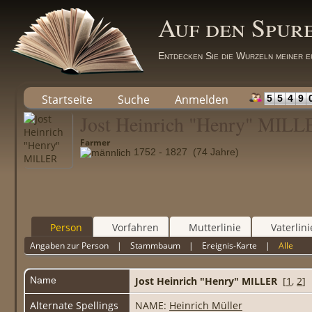
Auf den Spur
Entdecken Sie die Wurzeln meiner e
Startseite
Suche
Anmelden
5
5
4
9
Jost Heinrich "Henry" MIL
Farmer
1752 - 1827 (74 Jahre)
Person
Vorfahren
Mutterlinie
Vaterlini
Angaben zur Person
|
Stammbaum
|
Ereignis-Karte
|
Alle
Name
Jost Heinrich "Henry"
MILLER
[
1
,
2
]
Alternate Spellings
NAME:
Heinrich Müller