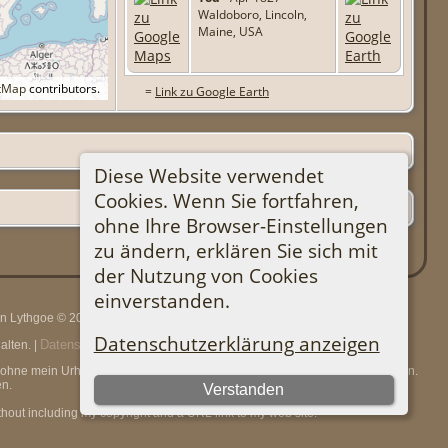
Waldoboro, Lincoln,
Maine, USA
tMap
contributors.
=
Link zu Google Earth
Diese Website verwendet
Cookies. Wenn Sie fortfahren,
ohne Ihre Browser-Einstellungen
zu ändern, erklären Sie sich mit
der Nutzung von Cookies
einverstanden.
rin Lythgoe © 2001-2026.
Datenschutzerklärung anzeigen
Datenschutzerklärung
lten. |
.
en, ohne mein Urheberrecht und einen URL-Link zu meiner Website anzugeben.
n.
Verstanden
thout including my copyright and a URL link to my web site.