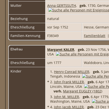
Mutter
Anna GERTSSUTH
,
geb.
1730, Germa
Beziehung
natural
Eheschließung
vor Sep 1752
Hesse, Germa
Familien-Kennung
F38349
Familienblatt
Ehefrau
Margaret KALER
,
geb.
23 Nov 1756, 
USA
Eheschließung
um 1777
Waldoboro, Lin
Kinder
1.
Henry Conrad MILLER
,
geb.
5 Jan
Tengah, Indonesia
+
2.
John Frank MILLER
,
geb.
6 Apr 17
Lincoln, Maine, USA
verh.
Margaret EUGLEY (1802)
3.
John M. MILLER
,
geb.
6 Apr 1779,
Washington, Maine, USA
+
4.
John Jacob MILLER
,
geb.
23 Dez 1