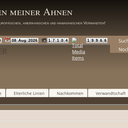
en meiner Ahnen
uropäischen, amerikanischen und hawaiianischen Verwandten!
Suc
0
08
Aug
2026
1
7
1
0
4
1
9
9
6
6
LER
Noc
e
Elterliche Linien
Nachkommen
Verwandtschaft