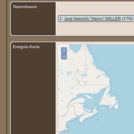
Stammbaum
1
Jost Heinrich "Henry" MILLER
(1752 
Ereignis-Karte
+
–