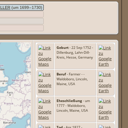
ÜLLER
(um 1699 – 1730)
Geburt
- 22 Sep 1752 -
Dillenburg, Lahn-Dill-
Kreis, Hesse, Germany
Beruf
- Farmer - -
Waldoboro, Lincoln,
Maine, USA
Eheschließung
- um
1777 - Waldoboro,
Lincoln, Maine, USA
Tod
- Apr 1827 -