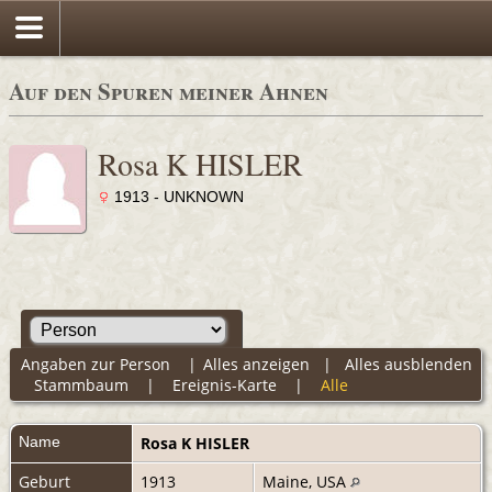
Auf den Spuren meiner Ahnen
Rosa K HISLER
1913 - UNKNOWN
Angaben zur Person
|
Alles anzeigen
|
Alles ausblenden
Stammbaum
|
Ereignis-Karte
|
Alle
Name
Rosa K
HISLER
Geburt
1913
Maine, USA