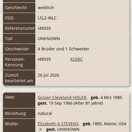
Geschlecht
weiblich
FSID
L5L2-WLC
Referenznummer
I48939
Tod
UNKNOWN
Geschwister
4 Brüder und 1 Schwester
Personen-
I48939
KLERC
Kennung
Zuletzt
26 Jul 2026
bearbeitet am
Vater
Grover Cleveland HISLER
,
geb.
4 Mrz 1885
gest.
19 Sep 1966 (Alter 81 Jahre)
Beziehung
natural
Mutter
Elizabeth A STEVENS
,
geb.
1885, Maine, USA
gest.
UNKNOWN