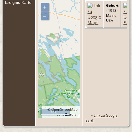
Ereignis-Karte
Geburt
+
- 1913 -
–
Maine,
USA
©
OpenStreetMap
10 km
contributors.
=
Link zu Google
Earth