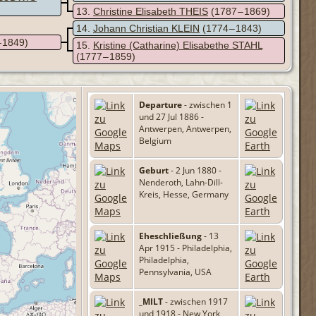
13
Christine Elisabeth THEIS
(1787 – 1869)
14
Johann Christian KLEIN
(1774 – 1843)
– 1849)
15
Kristine (Catharine) Elisabethe STAHL
(1777 – 1859)
Departure
- zwischen 1
und 27 Jul 1886 -
Antwerpen, Antwerpen,
Belgium
Geburt
- 2 Jun 1880 -
Nenderoth, Lahn-Dill-
Kreis, Hesse, Germany
Eheschließung
- 13
Apr 1915 - Philadelphia,
Philadelphia,
Pennsylvania, USA
_MILT
- zwischen 1917
und 1918 - New York,