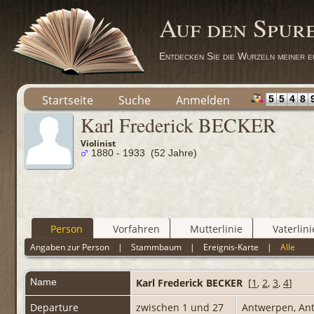
Auf den Spur
Entdecken Sie die Wurzeln meiner e
Startseite
Suche
Anmelden
5
5
4
8
Karl Frederick BECKER
Violinist
1880 - 1933 (52 Jahre)
Person
Vorfahren
Mutterlinie
Vaterlini
Angaben zur Person
|
Stammbaum
|
Ereignis-Karte
|
Alle
Name
Karl Frederick
BECKER
[
1
,
2
,
3
,
4
]
Departure
zwischen 1 und 27
Antwerpen, An