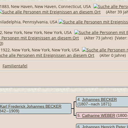
 1883, New Haven, New Haven, Connecticut, USA
(Alter 39 Ja
hiladelphia, Pennsylvania, USA
2, New York, New York, New York, USA
(Alter 73 Jahre) [Vater
3)
 1922, New York, New York, New York, USA
(Alter 0 Jahre)
|
Familientafel
4
Johannes BECKER
(1807 – nach 1871)
Karl Frederick Johannes BECKER
842 – 1909)
5
Catharine WEBER
(1800 
6
Johannes Henrich Pete