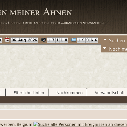
en meiner Ahnen
uropäischen, amerikanischen und hawaiianischen Verwandten!
Suchen
9
06
Aug
2026
1
7
1
1
0
1
9
9
6
6
Noch m
e
Elterliche Linien
Nachkommen
Verwandtschaft
twerpen, Belgium