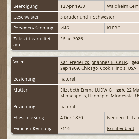
Beerdigung
12 Apr 1933
Waldheim Cemet
Geschwister
3 Brüder und 1 Schwester
Personen-Kennung
I446
KLERC
Zuletzt bearbeitet
26 Jul 2026
am
Vater
Karl Frederick Johannes BECKER
,
geb
Sep 1909, Chicago, Cook, Illinois, USA
Beziehung
natural
Mutter
Elizabeth Emma LUDWIG
,
geb.
22 Mai
Minneapolis, Hennepin, Minnesota, 
Beziehung
natural
Eheschließung
4 Dez 1870
Nenderoth, Lah
Familien-Kennung
F116
Familienblatt