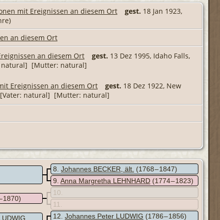
gest.
18 Jan 1923,
hre)
gest.
13 Dez 1995, Idaho Falls,
: natural] [Mutter: natural]
gest.
18 Dez 1922, New
 [Vater: natural] [Mutter: natural]
8
Johannes BECKER, ält.
(1768 – 1847)
9
Anna Margretha LEHNHARD
(1774 – 1823)
10
– 1870)
11
12
Johannes Peter LUDWIG
(1786 – 1856)
r LUDWIG