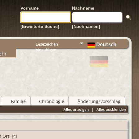
Vorname
Nachname
[Erweiterte Suche]
[Nachnamen]
Deutsch
Lesezeichen
hinzufügen
ehr
Familie
Chronologie
Änderungsvorschlag
Alles anzeigen
|
Alles ausblenden
[
4
]