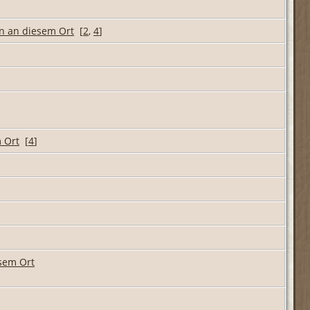
[
2
,
4
]
[
4
]