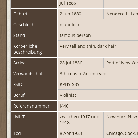
Jul 1886
Geburt
2 Jun 1880
Nenderoth, Lah
Geschlecht
männlich
Stand
famous person
Körperliche
Very tall and thin, dark hair
Beschreibung
Arrival
28 Jul 1886
Port of New Yo
Verwandschaft
3th cousin 2x removed
FSID
KPHY-S8Y
Beruf
Violinist
Referenznummer
I446
_MILT
zwischen 1917 und
New York, New 
1918
Tod
8 Apr 1933
Chicago, Cook, 