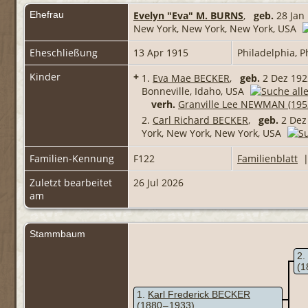
Ehefrau
Evelyn "Eva" M. BURNS
,
geb.
28 Jan
New York, New York, New York, USA
Eheschließung
13 Apr 1915
Philadelphia, P
Kinder
+
1.
Eva Mae BECKER
,
geb.
2 Dez 192
Bonneville, Idaho, USA
verh.
Granville Lee NEWMAN (195
2.
Carl Richard BECKER
,
geb.
2 Dez
York, New York, New York, USA
Familien-Kennung
F122
Familienblatt
Zuletzt bearbeitet
26 Jul 2026
am
Stammbaum
2
(1
1
Karl Frederick BECKER
(1880 – 1933)