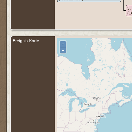
3
(1
Ereignis-Karte
+
–