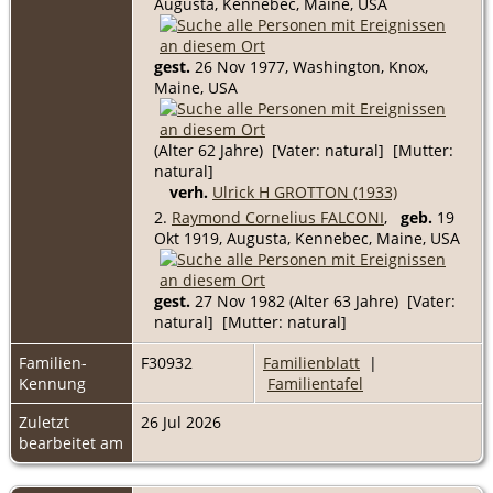
Augusta, Kennebec, Maine, USA
gest.
26 Nov 1977, Washington, Knox,
Maine, USA
(Alter 62 Jahre) [Vater: natural] [Mutter:
natural]
verh.
Ulrick H GROTTON (1933)
2.
Raymond Cornelius FALCONI
,
geb.
19
Okt 1919, Augusta, Kennebec, Maine, USA
gest.
27 Nov 1982 (Alter 63 Jahre) [Vater:
natural] [Mutter: natural]
Familien-
F30932
Familienblatt
|
Kennung
Familientafel
Zuletzt
26 Jul 2026
bearbeitet am