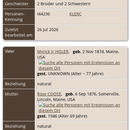
Geschwister
2 Brüder und 2 Schwestern
Personen-
I44236
KLERC
Kennung
Zuletzt
26 Jul 2026
bearbeitet am
Vater
Myrick Jr HISLER
,
geb.
2 Nov 1874, Maine,
USA
gest.
UNKNOWN (Alter ~ 77 Jahre)
Beziehung
natural
Mutter
Rose COOSE
,
geb.
6 Sep 1876, Somerville,
Lincoln, Maine, USA
gest.
1946 (Alter 69 Jahre)
Beziehung
natural