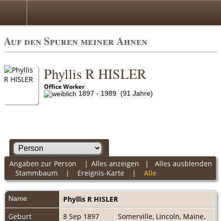
Auf den Spuren meiner Ahnen
Phyllis R HISLER
Office Worker
1897 - 1989 (91 Jahre)
Angaben zur Person
|
Alles anzeigen
|
Alles ausblenden
Stammbaum
|
Ereignis-Karte
|
Alle
Name
Phyllis R
HISLER
Geburt
8 Sep 1897
Somerville, Lincoln, Maine,