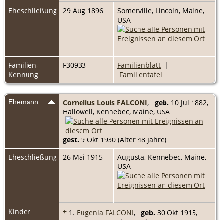
Eheschließung
29 Aug 1896
Somerville, Lincoln, Maine,
USA
Familien-
F30933
Familienblatt
|
Kennung
Familientafel
Ehemann
Cornelius Louis FALCONI
,
geb.
10 Jul 1882,
Hallowell, Kennebec, Maine, USA
gest.
9 Okt 1930 (Alter 48 Jahre)
Eheschließung
26 Mai 1915
Augusta, Kennebec, Maine,
USA
Kinder
+
1.
Eugenia FALCONI
,
geb.
30 Okt 1915,