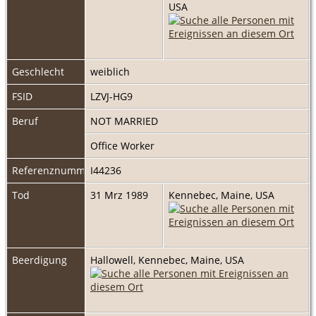
USA
Geschlecht
weiblich
FSID
LZVJ-HG9
Beruf
NOT MARRIED
Office Worker
Referenznummer
I44236
Tod
31 Mrz 1989
Kennebec, Maine, USA
Beerdigung
Hallowell, Kennebec, Maine, USA