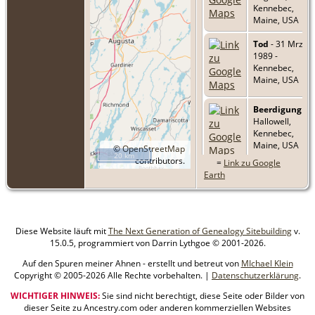
Kennebec,
Maine, USA
Tod
- 31 Mrz
1989 -
Kennebec,
Maine, USA
Beerdigung
- -
Hallowell,
Kennebec,
Maine, USA
©
OpenStreetMap
20 km
contributors.
=
Link zu Google
Earth
Diese Website läuft mit
The Next Generation of Genealogy Sitebuilding
v.
15.0.5, programmiert von Darrin Lythgoe © 2001-2026.
Auf den Spuren meiner Ahnen - erstellt und betreut von
MIchael Klein
Copyright © 2005-2026 Alle Rechte vorbehalten. |
Datenschutzerklärung
.
WICHTIGER HINWEIS:
Sie sind nicht berechtigt, diese Seite oder Bilder von
dieser Seite zu Ancestry.com oder anderen kommerziellen Websites