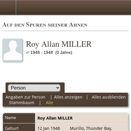
Auf den Spuren meiner Ahnen
Roy Allan MILLER
1948 - 1948 (0 Jahre)
Angaben zur Person
|
Alles anzeigen
|
Alles ausblenden
Stammbaum
|
Alle
Name
Roy Allan
MILLER
Geburt
12 Jan 1948
Murillo, Thunder Bay,