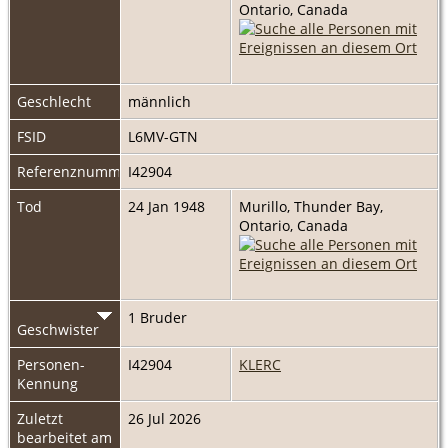
Ontario, Canada
Geschlecht
männlich
FSID
L6MV-GTN
Referenznummer
I42904
Tod
24 Jan 1948
Murillo, Thunder Bay,
Ontario, Canada
1 Bruder
Geschwister
Personen-
I42904
KLERC
Kennung
Zuletzt
26 Jul 2026
bearbeitet am