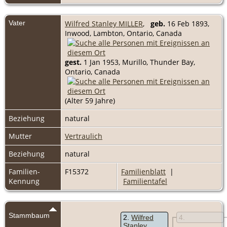
Vater
Wilfred Stanley MILLER
,
geb.
16 Feb 1893,
Inwood, Lambton, Ontario, Canada
gest.
1 Jan 1953, Murillo, Thunder Bay,
Ontario, Canada
(Alter 59 Jahre)
Beziehung
natural
Mutter
Vertraulich
Beziehung
natural
Familien-
F15372
Familienblatt
|
Kennung
Familientafel
Stammbaum
2
Wilfred
4
Stanley