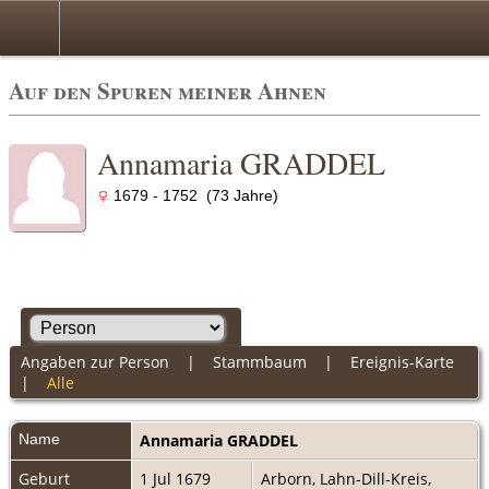
Auf den Spuren meiner Ahnen
Annamaria GRADDEL
1679 - 1752 (73 Jahre)
Angaben zur Person
|
Stammbaum
|
Ereignis-Karte
|
Alle
Name
Annamaria
GRADDEL
Geburt
1 Jul 1679
Arborn, Lahn-Dill-Kreis,