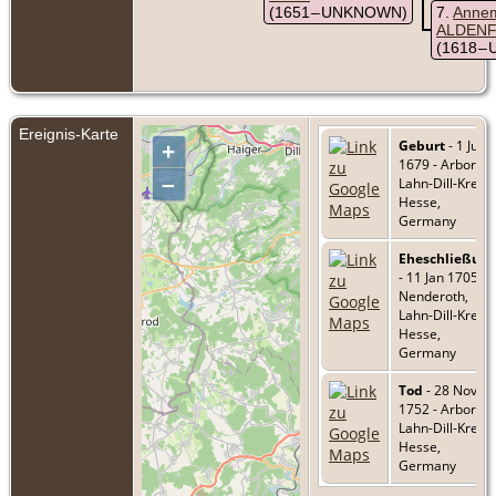
(1651 – UNKNOWN)
7
Annem
ALDEN
(1618 
Ereignis-Karte
Geburt
- 1 Jul
+
1679 - Arborn,
–
Lahn-Dill-Kreis,
Hesse,
Germany
Eheschließun
- 11 Jan 1705 -
Nenderoth,
Lahn-Dill-Kreis,
Hesse,
Germany
Tod
- 28 Nov
1752 - Arborn,
Lahn-Dill-Kreis,
Hesse,
Germany