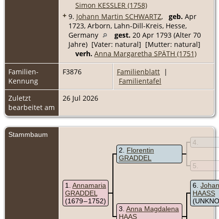
Simon KESSLER (1758)
+
9.
Johann Martin SCHWARTZ
,
geb.
Apr
1723, Arborn, Lahn-Dill-Kreis, Hesse,
Germany
gest.
20 Apr 1793 (Alter 70
Jahre) [Vater: natural] [Mutter: natural]
verh.
Anna Margaretha SPÄTH (1751)
Familien-
F3876
Familienblatt
|
Kennung
Familientafel
Zuletzt
26 Jul 2026
bearbeitet am
Stammbaum
4
2
Florentin
GRADDEL
5
1
Annamaria
6
Johan
GRADDEL
HAASS
(1679 – 1752)
(UNKNO
3
Anna Magdalena
HAAS