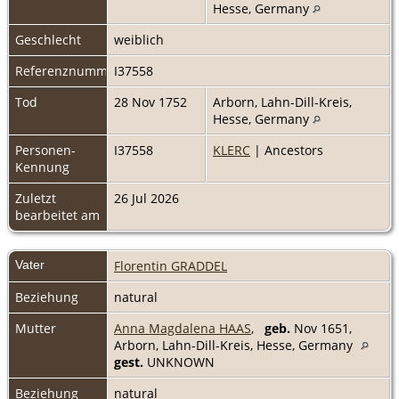
Hesse, Germany
Geschlecht
weiblich
Referenznummer
I37558
Tod
28 Nov 1752
Arborn, Lahn-Dill-Kreis,
Hesse, Germany
Personen-
I37558
KLERC
| Ancestors
Kennung
Zuletzt
26 Jul 2026
bearbeitet am
Vater
Florentin GRADDEL
Beziehung
natural
Mutter
Anna Magdalena HAAS
,
geb.
Nov 1651,
Arborn, Lahn-Dill-Kreis, Hesse, Germany
gest.
UNKNOWN
Beziehung
natural