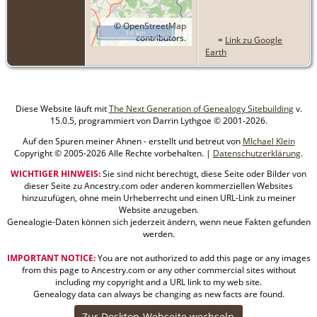
©
OpenStreetMap
10 km
contributors.
=
Link zu Google
Earth
Diese Website läuft mit
The Next Generation of Genealogy Sitebuilding
v.
15.0.5, programmiert von Darrin Lythgoe © 2001-2026.
Auf den Spuren meiner Ahnen - erstellt und betreut von
MIchael Klein
Copyright © 2005-2026 Alle Rechte vorbehalten. |
Datenschutzerklärung
.
WICHTIGER HINWEIS:
Sie sind nicht berechtigt, diese Seite oder Bilder von
dieser Seite zu Ancestry.com oder anderen kommerziellen Websites
hinzuzufügen, ohne mein Urheberrecht und einen URL-Link zu meiner
Website anzugeben.
Genealogie-Daten können sich jederzeit ändern, wenn neue Fakten gefunden
werden.
IMPORTANT NOTICE:
You are not authorized to add this page or any images
from this page to Ancestry.com or any other commercial sites without
including my copyright and a URL link to my web site.
Genealogy data can always be changing as new facts are found.
Zur Desktop-Webseite wechseln