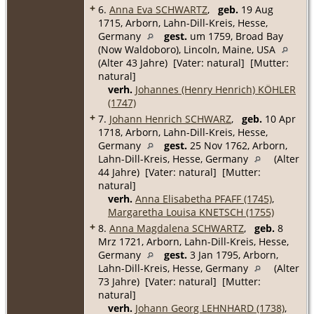
+
6.
Anna Eva SCHWARTZ
,
geb.
19 Aug
1715, Arborn, Lahn-Dill-Kreis, Hesse,
Germany
gest.
um 1759, Broad Bay
(Now Waldoboro), Lincoln, Maine, USA
(Alter 43 Jahre) [Vater: natural] [Mutter:
natural]
verh.
Johannes (Henry Henrich) KÖHLER
(1747)
+
7.
Johann Henrich SCHWARZ
,
geb.
10 Apr
1718, Arborn, Lahn-Dill-Kreis, Hesse,
Germany
gest.
25 Nov 1762, Arborn,
Lahn-Dill-Kreis, Hesse, Germany
(Alter
44 Jahre) [Vater: natural] [Mutter:
natural]
verh.
Anna Elisabetha PFAFF (1745)
,
Margaretha Louisa KNETSCH (1755)
+
8.
Anna Magdalena SCHWARTZ
,
geb.
8
Mrz 1721, Arborn, Lahn-Dill-Kreis, Hesse,
Germany
gest.
3 Jan 1795, Arborn,
Lahn-Dill-Kreis, Hesse, Germany
(Alter
73 Jahre) [Vater: natural] [Mutter:
natural]
verh.
Johann Georg LEHNHARD (1738)
,