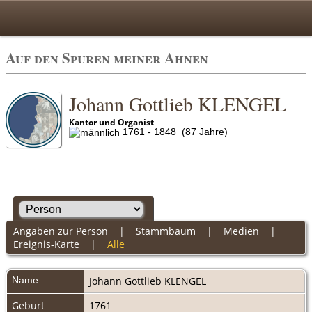
Auf den Spuren meiner Ahnen
Johann Gottlieb KLENGEL
Kantor und Organist
1761 - 1848 (87 Jahre)
Angaben zur Person
|
Stammbaum
|
Medien
|
Ereignis-Karte
|
Alle
Name
Johann Gottlieb
KLENGEL
Geburt
1761