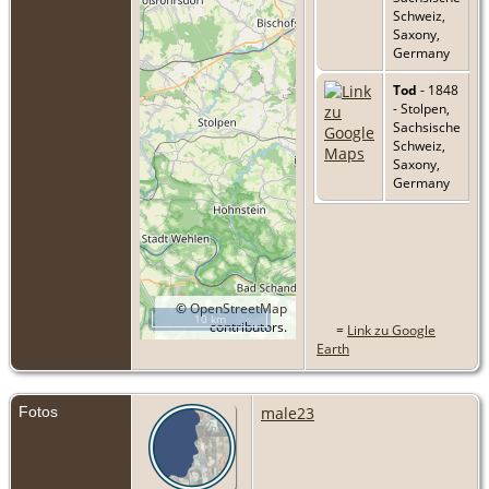
Schweiz,
Saxony,
Germany
Tod
- 1848
- Stolpen,
Sachsische
Schweiz,
Saxony,
Germany
©
OpenStreetMap
10 km
contributors.
=
Link zu Google
Earth
Fotos
male23