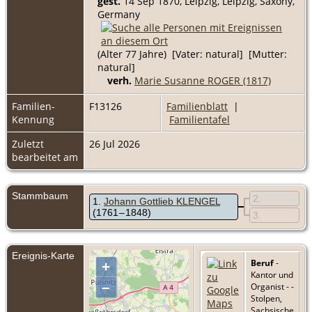
gest.
14 Sep 1870, Leipzig, Leipzig, Saxony,
Germany
(Alter 77 Jahre) [Vater: natural] [Mutter:
natural]
verh.
Marie Susanne ROGER (1817)
Familien-
F13126
Familienblatt
|
Kennung
Familientafel
Zuletzt
26 Jul 2026
bearbeitet am
Stammbaum
2
1
Johann Gottlieb KLENGEL
(1761 – 1848)
3
Ereignis-Karte
Beruf
-
+
Kantor und
–
Organist - -
Stolpen,
Sachsische