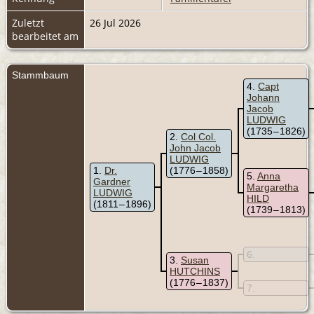
Zuletzt
26 Jul 2026
bearbeitet am
Stammbaum
4
Capt
Johann
Jacob
LUDWIG
(1735 – 1826)
2
Col Col.
John Jacob
LUDWIG
1
Dr.
(1776 – 1858)
5
Anna
Gardner
Margaretha
LUDWIG
HILD
(1811 – 1896)
(1739 – 1813)
6
3
Susan
HUTCHINS
(1776 – 1837)
7