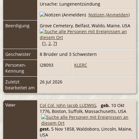
Ursache: Lungenentzündung
Notizen (Anmelden)
Beerdigung
Grove Cemetery, Belfast, Waldo, Maine, USA
[
1
,
2
,
7
]
Geschwister
8 Brüder und 3 Schwestern
Personen-
I28093
KLERC
Kennung
Zuletzt
26 Jul 2026
bearbeitet am
Vater
Col Col. John Jacob LUDWIG
,
geb.
10 Okt
1776, Boston, Suffolk, Massachusetts, USA
gest.
5 Nov 1858, Waldoboro, Lincoln, Maine,
USA