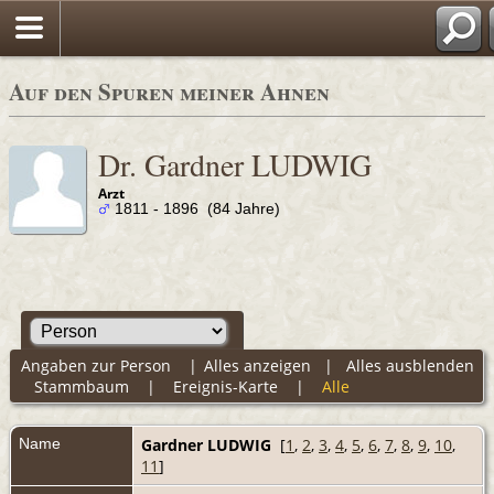
Auf den Spuren meiner Ahnen
Dr. Gardner LUDWIG
Arzt
1811 - 1896 (84 Jahre)
Angaben zur Person
|
Alles anzeigen
|
Alles ausblenden
Stammbaum
|
Ereignis-Karte
|
Alle
Name
Gardner
LUDWIG
[
1
,
2
,
3
,
4
,
5
,
6
,
7
,
8
,
9
,
10
,
11
]