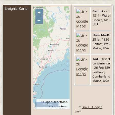
Ereignis-Karte
Geburt
- 26 Jun
+
1811 - Waldobo
–
Lincoln, Maine,
USA
Eheschließun
28 Jan 1836 -
Belfast, Waldo,
Maine, USA
Tod
- Ursache:
Lungenentzünd
- 26 Feb 1896 -
Portland,
Cumberland,
Maine, USA
©
OpenStreetMap
100 km
contributors.
=
Link zu Google
Earth