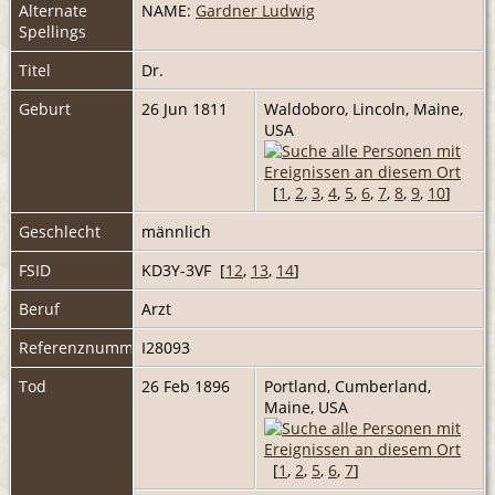
Alternate
NAME:
Gardner Ludwig
Spellings
Titel
Dr.
Geburt
26 Jun 1811
Waldoboro, Lincoln, Maine,
USA
[
1
,
2
,
3
,
4
,
5
,
6
,
7
,
8
,
9
,
10
]
Geschlecht
männlich
FSID
KD3Y-3VF [
12
,
13
,
14
]
Beruf
Arzt
Referenznummer
I28093
Tod
26 Feb 1896
Portland, Cumberland,
Maine, USA
[
1
,
2
,
5
,
6
,
7
]