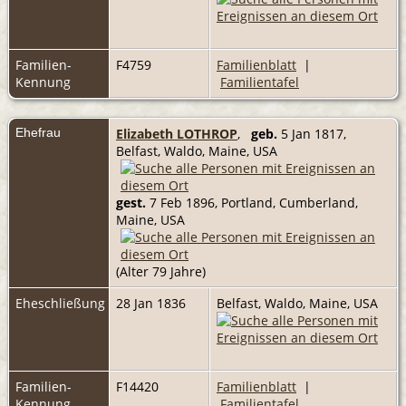
Familien-
F4759
Familienblatt
|
Kennung
Familientafel
Ehefrau
Elizabeth LOTHROP
,
geb.
5 Jan 1817,
Belfast, Waldo, Maine, USA
gest.
7 Feb 1896, Portland, Cumberland,
Maine, USA
(Alter 79 Jahre)
Eheschließung
28 Jan 1836
Belfast, Waldo, Maine, USA
Familien-
F14420
Familienblatt
|
Kennung
Familientafel