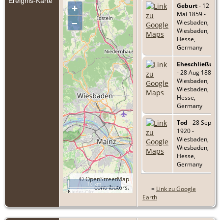
Ereignis-Karte
Geburt
- 12
+
Mai 1859 -
–
Wiesbaden,
Wiesbaden,
Hesse,
Germany
Eheschließun
- 28 Aug 1880 -
Wiesbaden,
Wiesbaden,
Hesse,
Germany
Tod
- 28 Sep
1920 -
Wiesbaden,
Wiesbaden,
Hesse,
Germany
©
OpenStreetMap
10 km
contributors.
=
Link zu Google
Earth