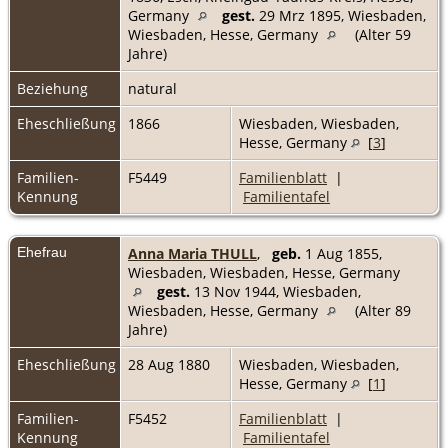
Germany
gest.
29 Mrz 1895, Wiesbaden,
Wiesbaden, Hesse, Germany
(Alter 59
Jahre)
Beziehung
natural
Eheschließung
1866
Wiesbaden, Wiesbaden,
Hesse, Germany
[
3
]
Familien-
F5449
Familienblatt
|
Kennung
Familientafel
Ehefrau
Anna Maria THULL
,
geb.
1 Aug 1855,
Wiesbaden, Wiesbaden, Hesse, Germany
gest.
13 Nov 1944, Wiesbaden,
Wiesbaden, Hesse, Germany
(Alter 89
Jahre)
Eheschließung
28 Aug 1880
Wiesbaden, Wiesbaden,
Hesse, Germany
[
1
]
Familien-
F5452
Familienblatt
|
Kennung
Familientafel