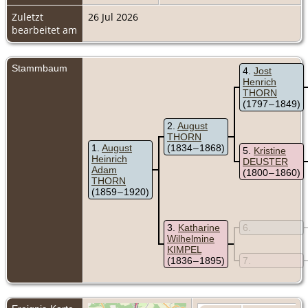
Zuletzt
26 Jul 2026
bearbeitet am
Stammbaum
4
Jost
Henrich
THORN
(1797 – 1849)
2
August
THORN
1
August
(1834 – 1868)
5
Kristine
Heinrich
DEUSTER
Adam
(1800 – 1860)
THORN
(1859 – 1920)
3
Katharine
6
Wilhelmine
KIMPEL
(1836 – 1895)
7