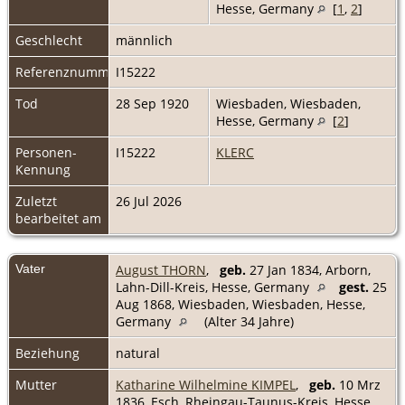
Hesse, Germany
[
1
,
2
]
Geschlecht
männlich
Referenznummer
I15222
Tod
28 Sep 1920
Wiesbaden, Wiesbaden,
Hesse, Germany
[
2
]
Personen-
I15222
KLERC
Kennung
Zuletzt
26 Jul 2026
bearbeitet am
Vater
August THORN
,
geb.
27 Jan 1834, Arborn,
Lahn-Dill-Kreis, Hesse, Germany
gest.
25
Aug 1868, Wiesbaden, Wiesbaden, Hesse,
Germany
(Alter 34 Jahre)
Beziehung
natural
Mutter
Katharine Wilhelmine KIMPEL
,
geb.
10 Mrz
1836, Esch, Rheingau-Taunus-Kreis, Hesse,