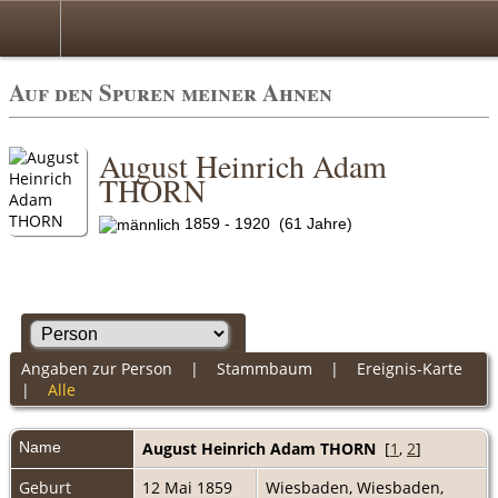
Auf den Spuren meiner Ahnen
August Heinrich Adam
THORN
1859 - 1920 (61 Jahre)
Angaben zur Person
|
Stammbaum
|
Ereignis-Karte
|
Alle
Name
August Heinrich Adam
THORN
[
1
,
2
]
Geburt
12 Mai 1859
Wiesbaden, Wiesbaden,