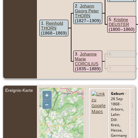
2
Johann
Georg Peter
THORN
5
Kristine
(1827 – 1909)
1
Reinhold
DEUSTER
THORN
(1800 – 1860)
(1868 – 1869)
3
Johanne
6
Marie
CORCILIUS
(1835 – 1889)
7
Ereignis-Karte
Geburt
-
+
26 Sep
–
1868 -
Arborn,
Lahn-
Dill-
Kreis,
Hesse,
Germany