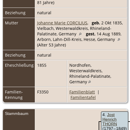
81 Jahre)
Beziehung
natural
Mutter
Johanne Marie CORCILIUS
,
geb.
2 Okt 1835,
Vielbach, Westerwaldkreis, Rhineland-
Palatinate, Germany
gest.
14 Aug 1889,
Arborn, Lahn-Dill-Kreis, Hesse, Germany
(Alter 53 Jahre)
Beziehung
natural
Eheschließung
1855
Nordhofen,
Westerwaldkreis,
Rhineland-Palatinate,
Germany
Familien-
F3350
Familienblatt
|
Kennung
Familientafel
Stammbaum
4
Jost
Henrich
THORN
(1797 – 1849)