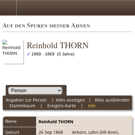
Auf den Spuren meiner Ahnen
Reinhold THORN
1868 - 1869 (0 Jahre)
Angaben zur Person
|
Alles anzeigen
|
Alles ausblenden
Stammbaum
|
Ereignis-Karte
|
Alle
Name
Reinhold
THORN
Geburt
26 Sep 1868
Arborn, Lahn-Dill-Kreis,