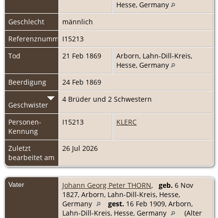
Hesse, Germany
Geschlecht
männlich
Referenznummer
I15213
Tod
21 Feb 1869
Arborn, Lahn-Dill-Kreis,
Hesse, Germany
Beerdigung
24 Feb 1869
4 Brüder und 2 Schwestern
Geschwister
Personen-
I15213
KLERC
Kennung
Zuletzt
26 Jul 2026
bearbeitet am
Vater
Johann Georg Peter THORN
,
geb.
6 Nov
1827, Arborn, Lahn-Dill-Kreis, Hesse,
Germany
gest.
16 Feb 1909, Arborn,
Lahn-Dill-Kreis, Hesse, Germany
(Alter