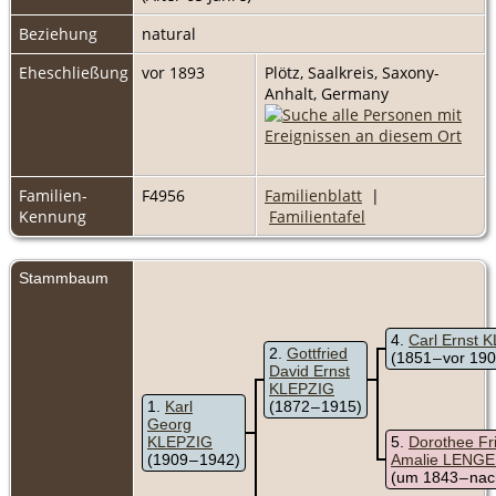
Beziehung
natural
Eheschließung
vor 1893
Plötz, Saalkreis, Saxony-
Anhalt, Germany
Familien-
F4956
Familienblatt
|
Kennung
Familientafel
Stammbaum
4
Carl Ernst 
2
Gottfried
(1851 – vor 19
David Ernst
KLEPZIG
1
Karl
(1872 – 1915)
Georg
KLEPZIG
5
Dorothee Fr
(1909 – 1942)
Amalie LENG
(um 1843 – na