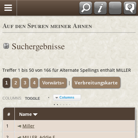
Auf den Spuren meiner Ahnen
Suchergebnisse
Treffer 1 bis 50 von 166 für Alternate Spellings enthält MILLER
Verbreitungskarte
|
1
2
3
4
Vorwärts»
Columns
COL
UMN
S:
TOGGLE
#
Name
1
Miller
2
MILLER, Addie E