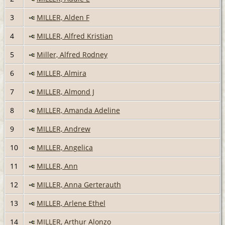
3
MILLER, Alden F
4
MILLER, Alfred Kristian
5
Miller, Alfred Rodney
6
MILLER, Almira
7
MILLER, Almond J
8
MILLER, Amanda Adeline
9
MILLER, Andrew
10
MILLER, Angelica
11
MILLER, Ann
12
MILLER, Anna Gerterauth
13
MILLER, Arlene Ethel
14
MILLER, Arthur Alonzo