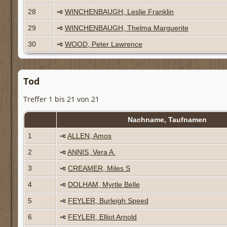
28
WINCHENBAUGH, Leslie Franklin
29
WINCHENBAUGH, Thelma Marguerite
30
WOOD, Peter Lawrence
Tod
Treffer 1 bis 21 von 21
Nachname, Taufnamen
1
ALLEN, Amos
2
ANNIS, Vera A.
3
CREAMER, Miles S
4
DOLHAM, Myrtle Belle
5
FEYLER, Burleigh Speed
6
FEYLER, Elliot Arnold