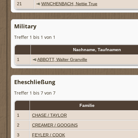
21
WINCHENBACH, Nettie True
Military
Treffer 1 bis 1 von 1
Nachname, Taufnamen
1
ABBOTT, Walter Granville
Eheschließung
Treffer 1 bis 7 von 7
Familie
1
CHASE / TAYLOR
2
CREAMER / GOOGINS
3
FEYLER / COOK