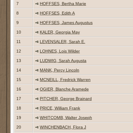
7
HOFFSES, Bertha Marie
8
HOFFSES, Edith A
9
HOFFSES, James Augustus
10
KALER, Georgia May
11
LEVENSALER, Sarah E.
12
LOHNES, Lois Wilder
13
LUDWIG, Sarah Augusta
14
MANK, Percy Lincoln
15
MCNEILL, Fredrick Warren
16
OGIER, Blanche Aramede
17
PITCHER, George Brainard
18
PRICE, William Frank
19
WHITCOMB, Walter Joseph
20
WINCHENBACH, Flora J