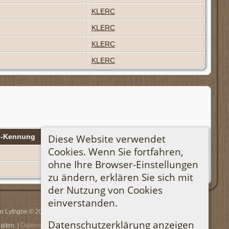
KLERC
KLERC
KLERC
KLERC
Diese Website verwendet
n-Kennung
Stammbaum
Cookies. Wenn Sie fortfahren,
KLERC
ohne Ihre Browser-Einstellungen
KLERC
zu ändern, erklären Sie sich mit
der Nutzung von Cookies
einverstanden.
rin Lythgoe © 2001-2026.
Datenschutzerklärung anzeigen
Datenschutzerklärung
lten. |
.