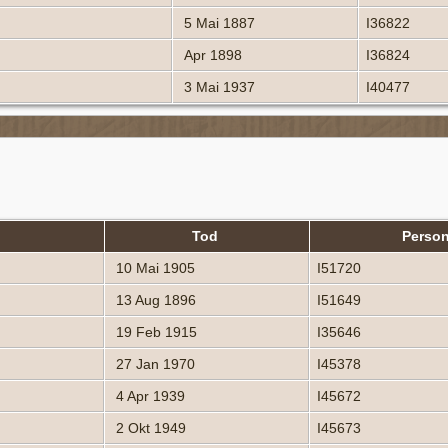
5 Mai 1887
I36822
Apr 1898
I36824
3 Mai 1937
I40477
Tod
Perso
10 Mai 1905
I51720
13 Aug 1896
I51649
19 Feb 1915
I35646
27 Jan 1970
I45378
4 Apr 1939
I45672
2 Okt 1949
I45673