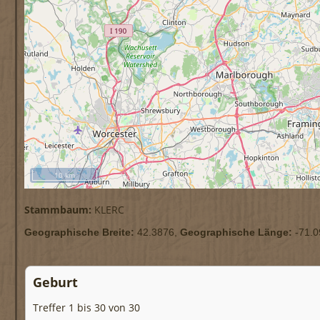
10 km
Stammbaum:
KLERC
Geographische Breite:
42.3876,
Geographische Länge:
-71.0
Geburt
Treffer 1 bis 30 von 30