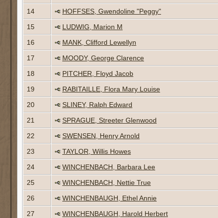
14
HOFFSES, Gwendoline "Peggy"
15
LUDWIG, Marion M
16
MANK, Clifford Lewellyn
17
MOODY, George Clarence
18
PITCHER, Floyd Jacob
19
RABITAILLE, Flora Mary Louise
20
SLINEY, Ralph Edward
21
SPRAGUE, Streeter Glenwood
22
SWENSEN, Henry Arnold
23
TAYLOR, Willis Howes
24
WINCHENBACH, Barbara Lee
25
WINCHENBACH, Nettie True
26
WINCHENBAUGH, Ethel Annie
27
WINCHENBAUGH, Harold Herbert