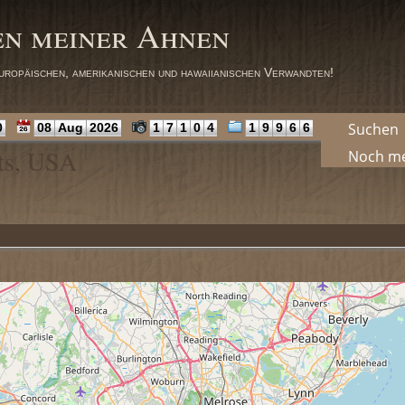
en meiner Ahnen
uropäischen, amerikanischen und hawaiianischen Verwandten!
Suchen
0
08
Aug
2026
1
7
1
0
4
1
9
9
6
6
ts, USA
Noch m