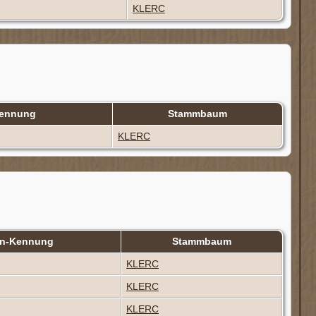
KLERC
Kennung
Stammbaum
KLERC
en-Kennung
Stammbaum
KLERC
KLERC
KLERC