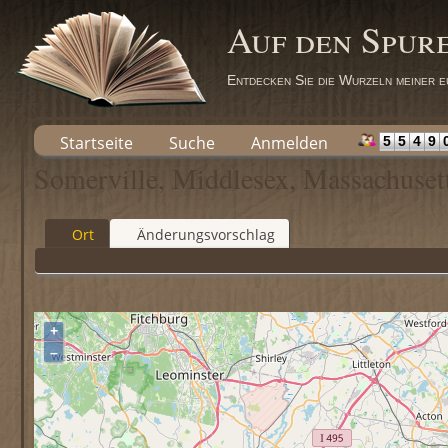
Auf den Spur
Entdecken Sie die Wurzeln meiner e
Startseite
Suche
Anmelden
5
5
4
9
Somerville, Middlesex, Massachuset
Ort
Änderungsvorschlag
+
–