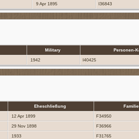
9 Apr 1895
I36843
Military
Personen-
1942
I40425
Eheschließung
Famili
12 Apr 1899
F34950
29 Nov 1898
F36966
1933
F31765