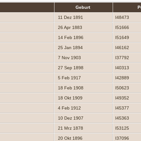
Geburt
P
11 Dez 1891
I48473
26 Apr 1883
I51666
14 Feb 1896
I51649
25 Jan 1894
I46162
7 Nov 1903
I37792
27 Sep 1898
I40313
5 Feb 1917
I42889
18 Feb 1908
I50623
18 Okt 1909
I49352
4 Feb 1912
I45377
10 Dez 1907
I45363
21 Mrz 1878
I53125
20 Okt 1896
I37096