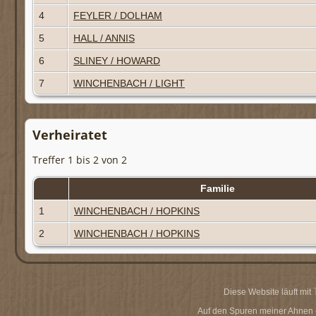
4
FEYLER / DOLHAM
5
HALL / ANNIS
6
SLINEY / HOWARD
7
WINCHENBACH / LIGHT
Verheiratet
Treffer 1 bis 2 von 2
Familie
1
WINCHENBACH / HOPKINS
2
WINCHENBACH / HOPKINS
Diese Website läuft mit
Auf den Spuren meiner Ahnen - 