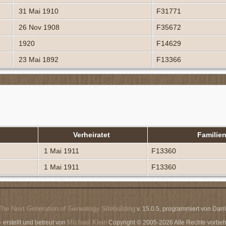
31 Mai 1910
F31771
26 Nov 1908
F35672
1920
F14629
23 Mai 1892
F13366
Verheiratet
Familie
1 Mai 1911
F13360
1 Mai 1911
F13360
The Next Generation of Genealogy Sitebuilding
v. 15.0.5, programmiert von Dar
MIchael Klein
erstellt und betreut von
Copyright © 2005-2026 Alle Rechte vorbeha