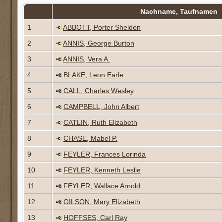
Nachname, Taufnamen
1
ABBOTT, Porter Sheldon
2
ANNIS, George Burton
3
ANNIS, Vera A.
4
BLAKE, Leon Earle
5
CALL, Charles Wesley
6
CAMPBELL, John Albert
7
CATLIN, Ruth Elizabeth
8
CHASE, Mabel P.
9
FEYLER, Frances Lorinda
10
FEYLER, Kenneth Leslie
11
FEYLER, Wallace Arnold
12
GILSON, Mary Elizabeth
13
HOFFSES, Carl Ray