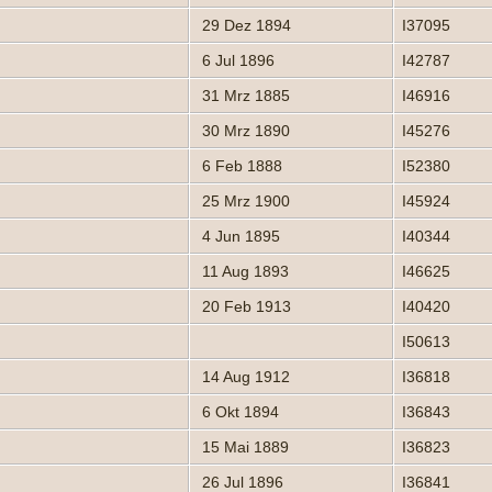
29 Dez 1894
I37095
6 Jul 1896
I42787
31 Mrz 1885
I46916
30 Mrz 1890
I45276
6 Feb 1888
I52380
25 Mrz 1900
I45924
4 Jun 1895
I40344
11 Aug 1893
I46625
20 Feb 1913
I40420
I50613
14 Aug 1912
I36818
6 Okt 1894
I36843
15 Mai 1889
I36823
26 Jul 1896
I36841