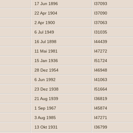
17 Jun 1896
I37093
22 Apr 1904
I37090
2 Apr 1900
I37063
6 Jul 1949
I31035
16 Jul 1898
I44439
11 Mai 1981
I47272
15 Jan 1936
I51724
28 Dez 1954
I46948
6 Jun 1992
I41063
23 Dez 1938
I51664
21 Aug 1939
I36819
1 Sep 1967
I45874
3 Aug 1985
I47271
13 Okt 1931
I36799