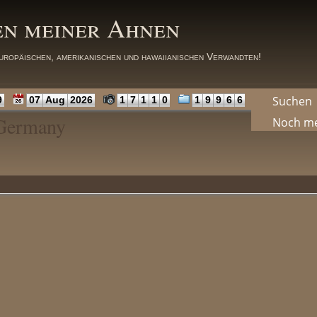
en meiner Ahnen
uropäischen, amerikanischen und hawaiianischen Verwandten!
Suchen
9
07
Aug
2026
1
7
1
1
0
1
9
9
6
6
 Germany
Noch m