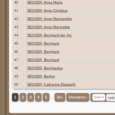
40
BECKER, Anna Maria
41
BECKER, Anne Christine
42
BECKER, Anne Margarethe
43
BECKER, Anne Margrethe
44
BECKER, Bernhard der Jgr.
45
BECKER, Bernhard
46
BECKER, Bernhard
47
BECKER, Bernhard
48
BECKER, Bernhardus
49
BECKER, Bertha
50
BECKER, Catharine Elisabeth
1
2
3
4
5
...
34»
Vorwärts»