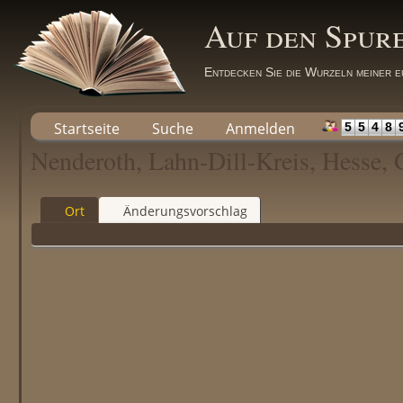
Auf den Spur
Entdecken Sie die Wurzeln meiner e
Startseite
Suche
Anmelden
5
5
4
8
Nenderoth, Lahn-Dill-Kreis, Hesse,
Ort
Änderungsvorschlag