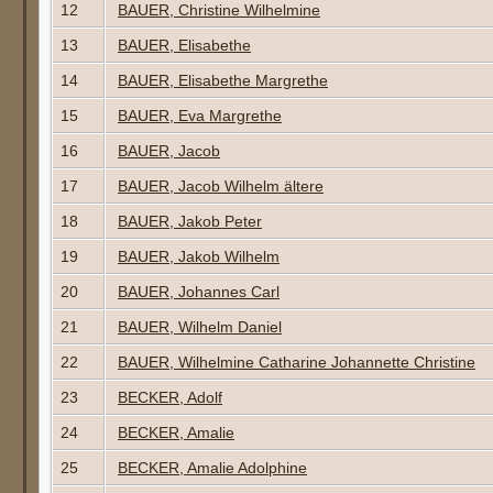
12
BAUER, Christine Wilhelmine
13
BAUER, Elisabethe
14
BAUER, Elisabethe Margrethe
15
BAUER, Eva Margrethe
16
BAUER, Jacob
17
BAUER, Jacob Wilhelm ältere
18
BAUER, Jakob Peter
19
BAUER, Jakob Wilhelm
20
BAUER, Johannes Carl
21
BAUER, Wilhelm Daniel
22
BAUER, Wilhelmine Catharine Johannette Christine
23
BECKER, Adolf
24
BECKER, Amalie
25
BECKER, Amalie Adolphine