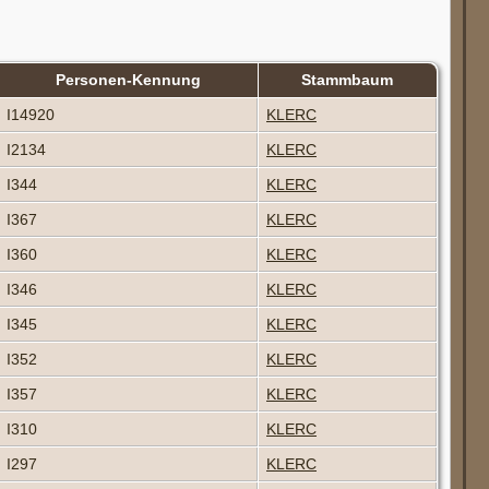
Personen-Kennung
Stammbaum
I14920
KLERC
I2134
KLERC
I344
KLERC
I367
KLERC
I360
KLERC
I346
KLERC
I345
KLERC
I352
KLERC
I357
KLERC
I310
KLERC
I297
KLERC