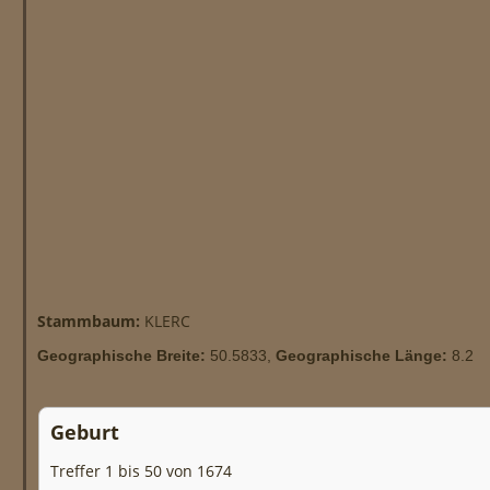
Stammbaum:
KLERC
Geographische Breite:
50.5833,
Geographische Länge:
8.2
Geburt
Treffer 1 bis 50 von 1674