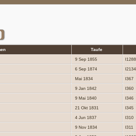
men
Taufe
9 Sep 1855
I128
6 Sep 1874
I2134
Mai 1834
I367
9 Jan 1842
I360
9 Mai 1840
I346
21 Okt 1831
I345
4 Jun 1837
I310
9 Nov 1834
I311