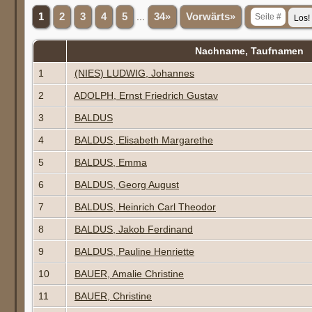
1
2
3
4
5
...
34»
Vorwärts»
Nachname, Taufnamen
1
(NIES) LUDWIG, Johannes
2
ADOLPH, Ernst Friedrich Gustav
3
BALDUS
4
BALDUS, Elisabeth Margarethe
5
BALDUS, Emma
6
BALDUS, Georg August
7
BALDUS, Heinrich Carl Theodor
8
BALDUS, Jakob Ferdinand
9
BALDUS, Pauline Henriette
10
BAUER, Amalie Christine
11
BAUER, Christine