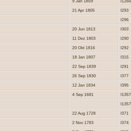
9 Jan 1859
I126
21 Apr 1805
I293
I296
20 Jun 1813
I303
11 Dez 1803
I290
20 Okt 1816
I292
18 Jan 1807
I315
22 Sep 1839
I291
26 Sep 1830
I377
12 Jan 1834
I395
4 Sep 1681
I135
I135
22 Aug 1728
I371
2 Nov 1783
I374