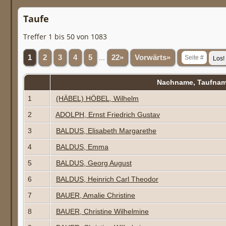
Taufe
Treffer 1 bis 50 von 1083
1
2
3
4
5
...
22»
Vorwärts»
Nachname, Taufna
1
(HÄBEL) HÖBEL, Wilhelm
2
ADOLPH, Ernst Friedrich Gustav
3
BALDUS, Elisabeth Margarethe
4
BALDUS, Emma
5
BALDUS, Georg August
6
BALDUS, Heinrich Carl Theodor
7
BAUER, Amalie Christine
8
BAUER, Christine Wilhelmine