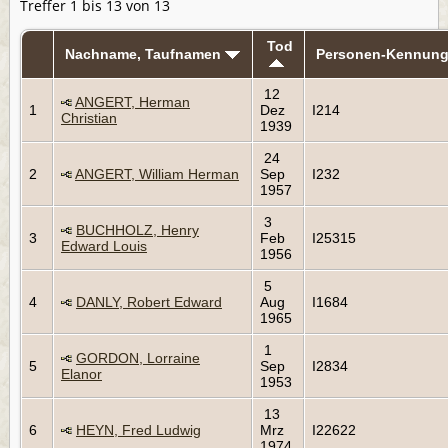
Treffer 1 bis 13 von 13
Tod
Nachname, Taufnamen
Personen-Kennun
12
ANGERT, Herman
1
Dez
I214
Christian
1939
24
2
ANGERT, William Herman
Sep
I232
1957
3
BUCHHOLZ, Henry
3
Feb
I25315
Edward Louis
1956
5
4
DANLY, Robert Edward
Aug
I1684
1965
1
GORDON, Lorraine
5
Sep
I2834
Elanor
1953
13
6
HEYN, Fred Ludwig
Mrz
I22622
1974