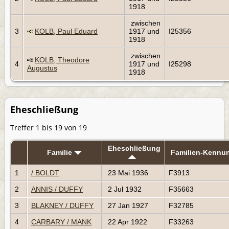
1918
zwischen
3
KOLB, Paul Eduard
1917 und
I25356
1918
zwischen
KOLB, Theodore
4
1917 und
I25298
Augustus
1918
Eheschließung
Treffer 1 bis 19 von 19
Eheschließung
Familie
Familien-Kennu
1
/ BOLDT
23 Mai 1936
F3913
2
ANNIS / DUFFY
2 Jul 1932
F35663
3
BLAKNEY / DUFFY
27 Jan 1927
F32785
4
CARBARY / MANK
22 Apr 1922
F33263