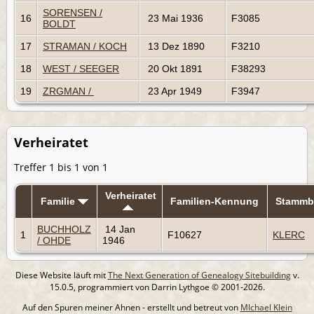
SORENSEN /
16
23 Mai 1936
F3085
BOLDT
17
STRAMAN / KOCH
13 Dez 1890
F3210
18
WEST / SEEGER
20 Okt 1891
F38293
19
ZRGMAN /
23 Apr 1949
F3947
Verheiratet
Treffer 1 bis 1 von 1
Verheiratet
Familie
Familien-Kennung
Stamm
BUCHHOLZ
14 Jan
1
F10627
KLERC
/ OHDE
1946
Diese Website läuft mit
The Next Generation of Genealogy Sitebuilding
v.
15.0.5, programmiert von Darrin Lythgoe © 2001-2026.
Auf den Spuren meiner Ahnen - erstellt und betreut von
MIchael Klein