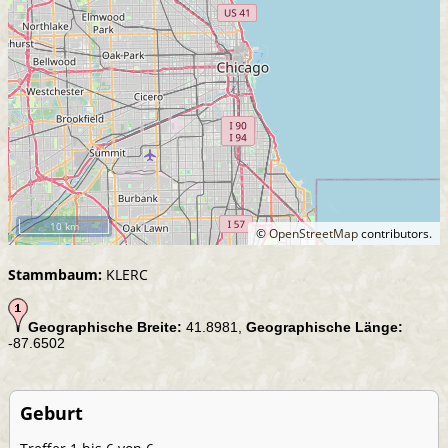
10 km
©
OpenStreetMap
contributors.
Stammbaum:
KLERC
Geographische Breite:
41.8981,
Geographische Länge:
-87.6502
Geburt