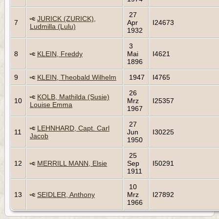
27
JURICK (ZURICK),
7
Apr
I24673
Ludmilla (Lulu)
1932
3
8
KLEIN, Freddy
Mai
I4621
1896
9
KLEIN, Theobald Wilhelm
1947
I4765
26
KOLB, Mathilda (Susie)
10
Mrz
I25357
Louise Emma
1967
27
LEHNHARD, Capt. Carl
11
Jun
I30225
Jacob
1950
25
12
MERRILL MANN, Elsie
Sep
I50291
1911
10
13
SEIDLER, Anthony
Mrz
I27892
1966