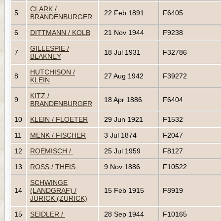
CLARK /
5
22 Feb 1891
F6405
BRANDENBURGER
6
DITTMANN / KOLB
21 Nov 1944
F9238
GILLESPIE /
7
18 Jul 1931
F32786
BLAKNEY
HUTCHISON /
8
27 Aug 1942
F39272
KLEIN
KITZ /
9
18 Apr 1886
F6404
BRANDENBURGER
10
KLEIN / FLOETER
29 Jun 1921
F1532
11
MENK / FISCHER
3 Jul 1874
F2047
12
ROEMISCH /
25 Jul 1959
F8127
13
ROSS / THEIS
9 Nov 1886
F10522
SCHWINGE
14
(LANDGRAF) /
15 Feb 1915
F8919
JURICK (ZURICK)
15
SEIDLER /
28 Sep 1944
F10165