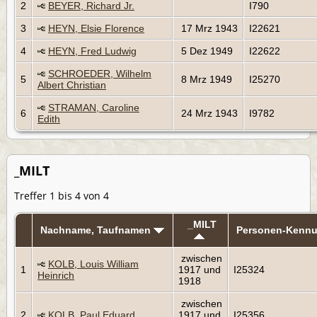
2
BEYER, Richard Jr.
I790
3
HEYN, Elsie Florence
17 Mrz 1943
I22621
4
HEYN, Fred Ludwig
5 Dez 1949
I22622
SCHROEDER, Wilhelm
5
8 Mrz 1949
I25270
Albert Christian
STRAMAN, Caroline
6
24 Mrz 1943
I9782
Edith
_MILT
Treffer 1 bis 4 von 4
_MILT
Nachname, Taufnamen
Personen-Kenn
zwischen
KOLB, Louis William
1
1917 und
I25324
Heinrich
1918
zwischen
2
KOLB, Paul Eduard
1917 und
I25356