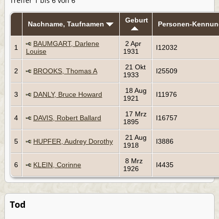
Treffer 1 bis 6 von 6
Geburt
Nachname, Taufnamen
Personen-Kennun
BAUMGART, Darlene
2 Apr
1
I12032
Louise
1931
21 Okt
2
BROOKS, Thomas A
I25509
1933
18 Aug
3
DANLY, Bruce Howard
I11976
1921
17 Mrz
4
DAVIS, Robert Ballard
I16757
1895
21 Aug
5
HUPFER, Audrey Dorothy
I3886
1918
8 Mrz
6
KLEIN, Corinne
I4435
1926
Tod