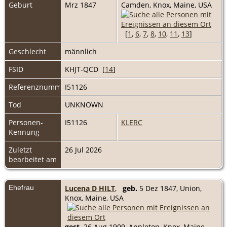
Geburt
Mrz 1847
Camden, Knox, Maine, USA
[
1
,
6
,
7
,
8
,
10
,
11
,
13
]
Geschlecht
männlich
FSID
KHJT-QCD [
14
]
Referenznummer
I51126
Tod
UNKNOWN
Personen-
I51126
KLERC
Kennung
Zuletzt
26 Jul 2026
bearbeitet am
Ehefrau
Lucena D HILT
,
geb.
5 Dez 1847, Union,
Knox, Maine, USA
gest.
26 Aug 1909, Appleton, Knox, Maine,