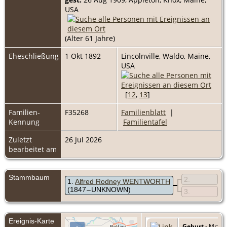
USA
(Alter 61 Jahre)
Eheschließung
1 Okt 1892
Lincolnville, Waldo, Maine,
USA
[
12
,
13
]
Familien-
F35268
Familienblatt
|
Kennung
Familientafel
Zuletzt
26 Jul 2026
bearbeitet am
Stammbaum
2
1
Alfred Rodney WENTWORTH
(1847 – UNKNOWN)
3
Ereignis-Karte
Geburt
- Mrz