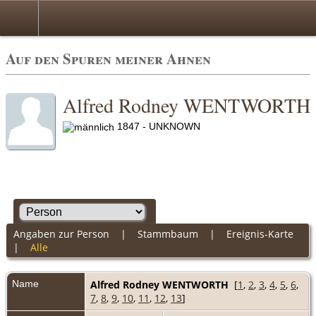
Auf den Spuren meiner Ahnen
Alfred Rodney WENTWORTH
1847 - UNKNOWN
Angaben zur Person
|
Stammbaum
|
Ereignis-Karte
|
Alle
Name
Alfred Rodney
WENTWORTH
[
1
,
2
,
3
,
4
,
5
,
6
,
7
,
8
,
9
,
10
,
11
,
12
,
13
]