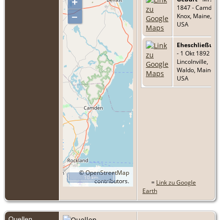
+
1847 - Camden,
–
Knox, Maine,
USA
Eheschließun
- 1 Okt 1892 -
Lincolnville,
Waldo, Maine,
USA
©
OpenStreetMap
10 km
contributors.
=
Link zu Google
Earth
Quellen