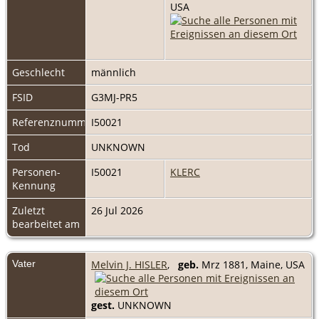
USA
Geschlecht
männlich
FSID
G3MJ-PR5
Referenznummer
I50021
Tod
UNKNOWN
Personen-
I50021
KLERC
Kennung
Zuletzt
26 Jul 2026
bearbeitet am
Vater
Melvin J. HISLER
,
geb.
Mrz 1881, Maine, USA
gest.
UNKNOWN