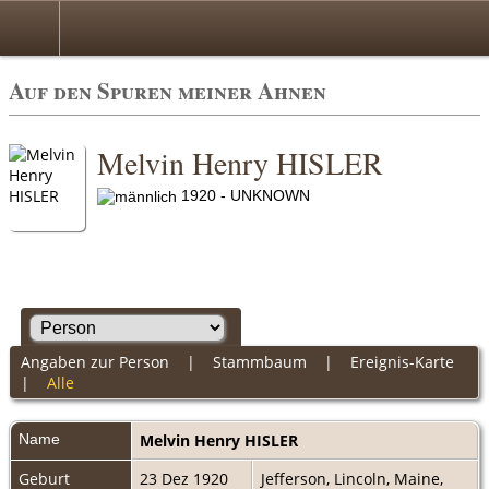
Auf den Spuren meiner Ahnen
Melvin Henry HISLER
1920 - UNKNOWN
Angaben zur Person
|
Stammbaum
|
Ereignis-Karte
|
Alle
Name
Melvin Henry
HISLER
Geburt
23 Dez 1920
Jefferson, Lincoln, Maine,