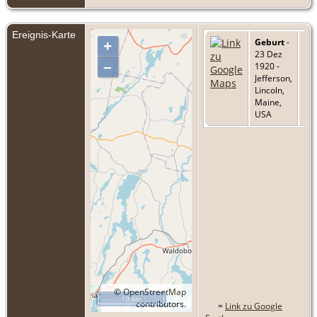
Ereignis-Karte
Geburt
-
+
23 Dez
–
1920 -
Jefferson,
Lincoln,
Maine,
USA
©
OpenStreetMap
10 km
contributors.
=
Link zu Google