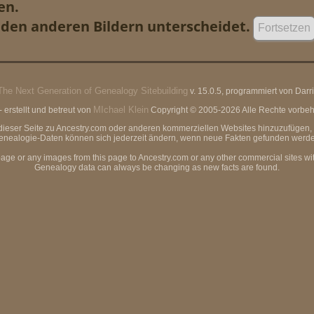
en.
n den anderen Bildern unterscheidet.
The Next Generation of Genealogy Sitebuilding
v. 15.0.5, programmiert von Dar
MIchael Klein
erstellt und betreut von
Copyright © 2005-2026 Alle Rechte vorbeha
von dieser Seite zu Ancestry.com oder anderen kommerziellen Websites hinzuzufüg
enealogie-Daten können sich jederzeit ändern, wenn neue Fakten gefunden werde
page or any images from this page to Ancestry.com or any other commercial sites wi
Genealogy data can always be changing as new facts are found.