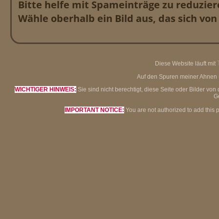
Bitte helfe mit Spameinträge zu reduzier
Wähle oberhalb ein Bild aus, das sich vo
Diese Website läuft mit
Auf den Spuren meiner Ahnen - 
WICHTIGER HINWEIS:
Sie sind nicht berechtigt, diese Seite oder Bilder 
G
IMPORTANT NOTICE:
You are not authorized to add this 