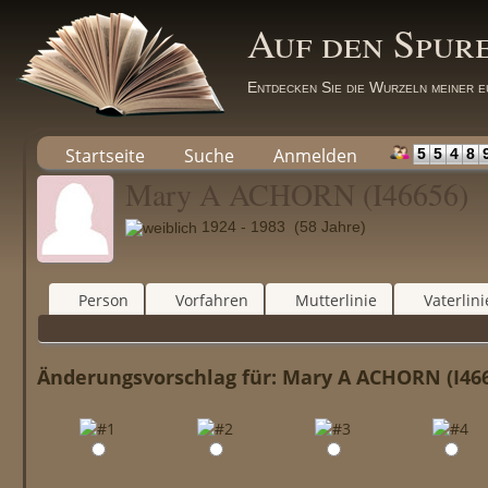
Auf den Spur
Entdecken Sie die Wurzeln meiner e
Startseite
Suche
Anmelden
5
5
4
8
Mary A ACHORN (I46656)
1924 - 1983 (58 Jahre)
Person
Vorfahren
Mutterlinie
Vaterlini
Änderungsvorschlag für: Mary A ACHORN (I46