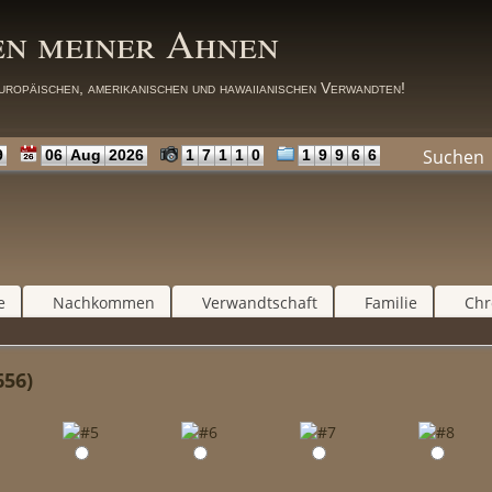
en meiner Ahnen
uropäischen, amerikanischen und hawaiianischen Verwandten!
Suchen
9
06
Aug
2026
1
7
1
1
0
1
9
9
6
6
e
Nachkommen
Verwandtschaft
Familie
Chr
656)