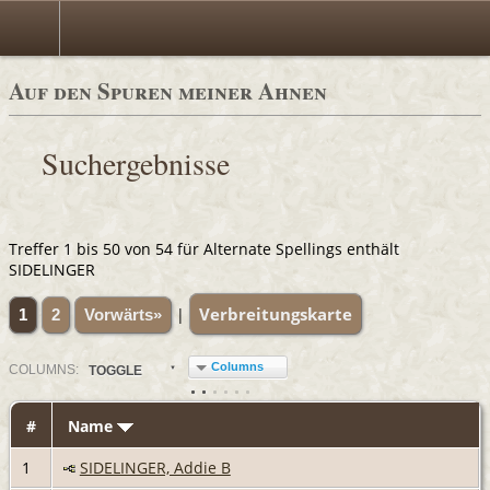
Auf den Spuren meiner Ahnen
Suchergebnisse
Treffer 1 bis 50 von 54 für Alternate Spellings enthält
SIDELINGER
Verbreitungskarte
|
1
2
Vorwärts»
Columns
COL
UMN
S:
TOGGLE
#
Name
1
SIDELINGER, Addie B