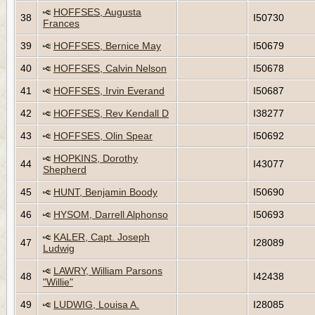
HOFFSES, Augusta
38
I50730
Frances
39
HOFFSES, Bernice May
I50679
40
HOFFSES, Calvin Nelson
I50678
41
HOFFSES, Irvin Everand
I50687
42
HOFFSES, Rev Kendall D
I38277
43
HOFFSES, Olin Spear
I50692
HOPKINS, Dorothy
44
I43077
Shepherd
45
HUNT, Benjamin Boody
I50690
46
HYSOM, Darrell Alphonso
I50693
KALER, Capt. Joseph
47
I28089
Ludwig
LAWRY, William Parsons
48
I42438
"Willie"
49
LUDWIG, Louisa A.
I28085