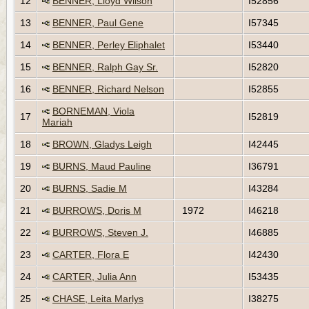
12
BENNER, Lloyd Wilson
I52856
13
BENNER, Paul Gene
I57345
14
BENNER, Perley Eliphalet
I53440
15
BENNER, Ralph Gay Sr.
I52820
16
BENNER, Richard Nelson
I52855
BORNEMAN, Viola
17
I52819
Mariah
18
BROWN, Gladys Leigh
I42445
19
BURNS, Maud Pauline
I36791
20
BURNS, Sadie M
I43284
21
BURROWS, Doris M
1972
I46218
22
BURROWS, Steven J.
I46885
23
CARTER, Flora E
I42430
24
CARTER, Julia Ann
I53435
25
CHASE, Leita Marlys
I38275