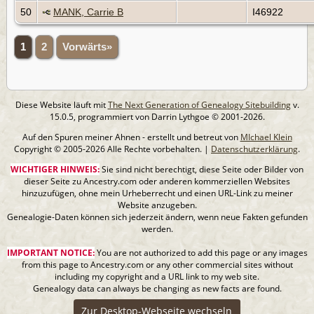
50
MANK, Carrie B
I46922
1
2
Vorwärts»
Diese Website läuft mit
The Next Generation of Genealogy Sitebuilding
v.
15.0.5, programmiert von Darrin Lythgoe © 2001-2026.
Auf den Spuren meiner Ahnen - erstellt und betreut von
MIchael Klein
Copyright © 2005-2026 Alle Rechte vorbehalten. |
Datenschutzerklärung
.
WICHTIGER HINWEIS:
Sie sind nicht berechtigt, diese Seite oder Bilder von
dieser Seite zu Ancestry.com oder anderen kommerziellen Websites
hinzuzufügen, ohne mein Urheberrecht und einen URL-Link zu meiner
Website anzugeben.
Genealogie-Daten können sich jederzeit ändern, wenn neue Fakten gefunden
werden.
IMPORTANT NOTICE:
You are not authorized to add this page or any images
from this page to Ancestry.com or any other commercial sites without
including my copyright and a URL link to my web site.
Genealogy data can always be changing as new facts are found.
Zur Desktop-Webseite wechseln