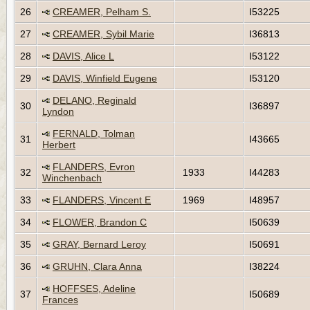
26
CREAMER, Pelham S.
I53225
27
CREAMER, Sybil Marie
I36813
28
DAVIS, Alice L
I53122
29
DAVIS, Winfield Eugene
I53120
DELANO, Reginald
30
I36897
Lyndon
FERNALD, Tolman
31
I43665
Herbert
FLANDERS, Evron
32
1933
I44283
Winchenbach
33
FLANDERS, Vincent E
1969
I48957
34
FLOWER, Brandon C
I50639
35
GRAY, Bernard Leroy
I50691
36
GRUHN, Clara Anna
I38224
HOFFSES, Adeline
37
I50689
Frances