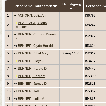
Beerdigung
Nachname, Taufnamen
Personen-K
1
ACHORN, Julia Ann
I36793
BEAUCAGE, Gloria
2
I38247
Rosealma
BENNER, Charles Dennis
3
I52822
Sr
4
BENNER, Clyde Harold
I53624
5
BENNER, Ethel May
7 Aug 1989
I52817
6
BENNER, Floyd A.
I53417
7
BENNER, Harold D.
I53448
8
BENNER, Herbert
I55390
9
BENNER, James D.
I52818
10
BENNER, Jeff
I55382
11
BENNER, Lalia M
I54865