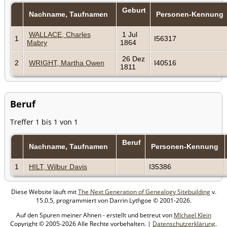
Geburt
Nachname, Taufnamen
Personen-Kennung
WALLACE, Charles
1 Jul
1
I56317
Mabry
1864
26 Dez
2
WRIGHT, Martha Owen
I40516
1811
Beruf
Treffer 1 bis 1 von 1
Beruf
Nachname, Taufnamen
Personen-Kennung
1
HILT, Wilbur Davis
I35386
Diese Website läuft mit
The Next Generation of Genealogy Sitebuilding
v.
15.0.5, programmiert von Darrin Lythgoe © 2001-2026.
Auf den Spuren meiner Ahnen - erstellt und betreut von
MIchael Klein
Copyright © 2005-2026 Alle Rechte vorbehalten. |
Datenschutzerklärung
.