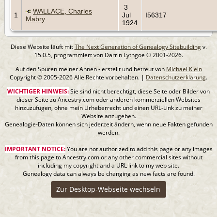
3
WALLACE, Charles
1
Jul
I56317
Mabry
1924
Diese Website läuft mit
The Next Generation of Genealogy Sitebuilding
v.
15.0.5, programmiert von Darrin Lythgoe © 2001-2026.
Auf den Spuren meiner Ahnen - erstellt und betreut von
MIchael Klein
Copyright © 2005-2026 Alle Rechte vorbehalten. |
Datenschutzerklärung
.
WICHTIGER HINWEIS:
Sie sind nicht berechtigt, diese Seite oder Bilder von
dieser Seite zu Ancestry.com oder anderen kommerziellen Websites
hinzuzufügen, ohne mein Urheberrecht und einen URL-Link zu meiner
Website anzugeben.
Genealogie-Daten können sich jederzeit ändern, wenn neue Fakten gefunden
werden.
IMPORTANT NOTICE:
You are not authorized to add this page or any images
from this page to Ancestry.com or any other commercial sites without
including my copyright and a URL link to my web site.
Genealogy data can always be changing as new facts are found.
Zur Desktop-Webseite wechseln