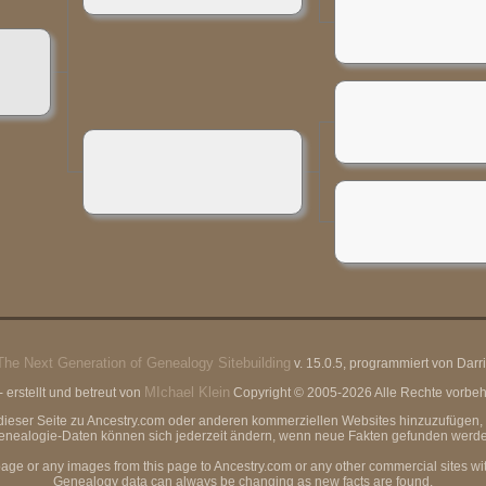
The Next Generation of Genealogy Sitebuilding
v. 15.0.5, programmiert von Dar
MIchael Klein
erstellt und betreut von
Copyright © 2005-2026 Alle Rechte vorbeha
von dieser Seite zu Ancestry.com oder anderen kommerziellen Websites hinzuzufüg
enealogie-Daten können sich jederzeit ändern, wenn neue Fakten gefunden werde
page or any images from this page to Ancestry.com or any other commercial sites wi
Genealogy data can always be changing as new facts are found.