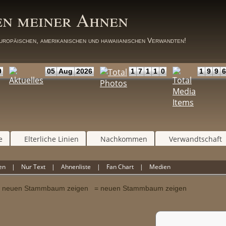
en meiner Ahnen
uropäischen, amerikanischen und hawaiianischen Verwandten!
9
05
Aug
2026
1
7
1
1
0
1
9
9
6
e
Elterliche Linien
Nachkommen
Verwandtschaft
en
|
Nur Text
|
Ahnenliste
|
Fan Chart
|
Medien
= neuen Stammbaum zeigen