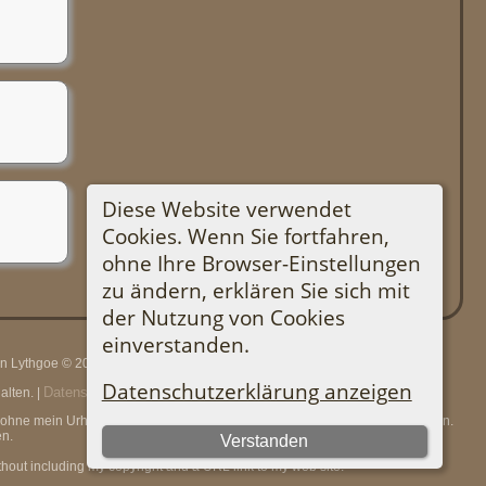
Diese Website verwendet
Cookies. Wenn Sie fortfahren,
ohne Ihre Browser-Einstellungen
zu ändern, erklären Sie sich mit
der Nutzung von Cookies
einverstanden.
rin Lythgoe © 2001-2026.
Datenschutzerklärung anzeigen
Datenschutzerklärung
lten. |
.
en, ohne mein Urheberrecht und einen URL-Link zu meiner Website anzugeben.
n.
Verstanden
thout including my copyright and a URL link to my web site.