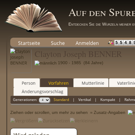
Auf den Spur
Entdecken Sie die Wurzeln meiner e
Startseite
Suche
Anmelden
5
5
4
8
Clayton Joseph BENNER
1900 - 1985 (84 Jahre)
Person
Vorfahren
Mutterlinie
Vaterlini
Änderungsvorschlag
Generationen:
Standard
|
Vertikal
|
Kompakt
|
Rahm
Ziehen oder scrollen, um mehr zu sehen
= Zusatz-Angaben