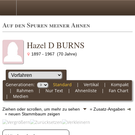
Auf den Spuren meiner Ahnen
Hazel D BURNS
1897 - 1967 (70 Jahre)
Generationen:
Standard
|
Vertikal
|
Kompakt
|
Rahmen
|
Nur Text
|
Ahnenliste
|
Fan Chart
|
Medien
Ziehen oder scrollen, um mehr zu sehen
= Zusatz-Angaben
= neuen Stammbaum zeigen