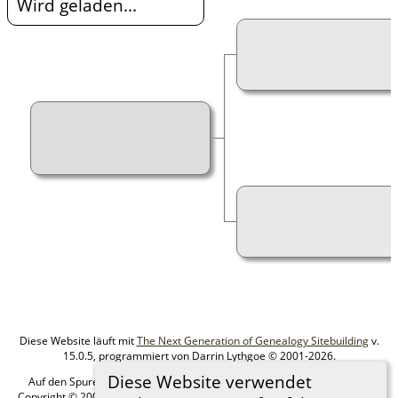
Wird geladen...
Diese Website läuft mit
The Next Generation of Genealogy Sitebuilding
v.
15.0.5, programmiert von Darrin Lythgoe © 2001-2026.
Diese Website verwendet
Auf den Spuren meiner Ahnen - erstellt und betreut von
MIchael Klein
Copyright © 2005-2026 Alle Rechte vorbehalten. |
Datenschutzerklärung
.