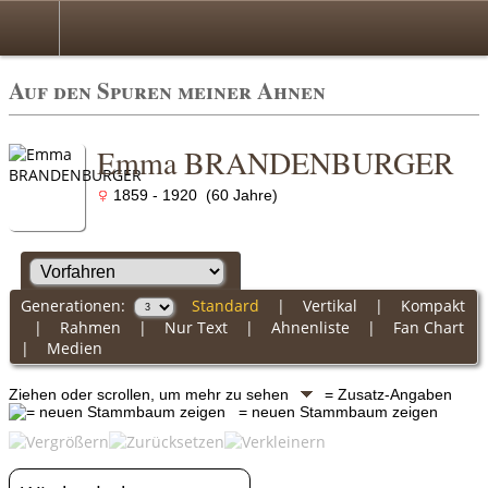
Auf den Spuren meiner Ahnen
Emma BRANDENBURGER
1859 - 1920 (60 Jahre)
Generationen:
Standard
|
Vertikal
|
Kompakt
|
Rahmen
|
Nur Text
|
Ahnenliste
|
Fan Chart
|
Medien
Ziehen oder scrollen, um mehr zu sehen
= Zusatz-Angaben
= neuen Stammbaum zeigen