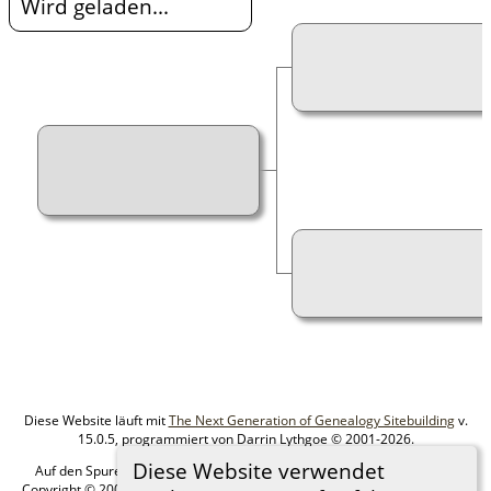
Wird geladen...
Diese Website läuft mit
The Next Generation of Genealogy Sitebuilding
v.
15.0.5, programmiert von Darrin Lythgoe © 2001-2026.
Diese Website verwendet
Auf den Spuren meiner Ahnen - erstellt und betreut von
MIchael Klein
Copyright © 2005-2026 Alle Rechte vorbehalten. |
Datenschutzerklärung
.