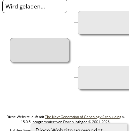
Wird geladen...
Diese Website läuft mit
The Next Generation of Genealogy Sitebuilding
v.
15.0.5, programmiert von Darrin Lythgoe © 2001-2026.
Diese Website verwendet
Auf den Spuren meiner Ahnen - erstellt und betreut von
MIchael Klein