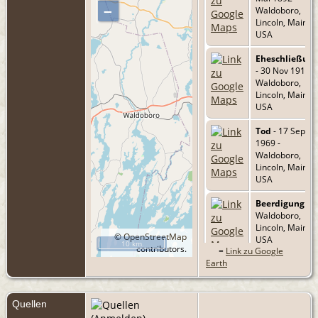
–
Waldoboro,
Lincoln, Maine,
USA
Eheschließun
- 30 Nov 1913 -
Waldoboro,
Lincoln, Maine,
USA
Tod
- 17 Sep
1969 -
Waldoboro,
Lincoln, Maine,
USA
Beerdigung
- -
Waldoboro,
Lincoln, Maine,
©
OpenStreetMap
USA
10 km
contributors.
=
Link zu Google
Earth
Quellen