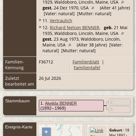
1929, Waldoboro, Lincoln, Maine, USA
gest.
24 Dez 1970, USA
(Alter 41 Jahre)
[Vater: natural] [Mutter: natural]
>
11.
Vertraulich
+
12.
Richard Nelson BENNER
,
geb.
21 Mai
1935, Waldoboro, Lincoln, Maine, USA
gest.
23 Aug 1973, Waldoboro, Lincoln,
Maine, USA
(Alter 38 Jahre) [Vater:
natural] [Mutter: natural]
Familien-
F36712
Familienblatt
|
Kennung
Familientafel
Zuletzt
26 Jul 2026
bearbeitet am
Stammbaum
2
1
Alwilda BENNER
(1892 – 1969)
3
Ereignis-Karte
Geburt
- 18
+
Mai 1892 -