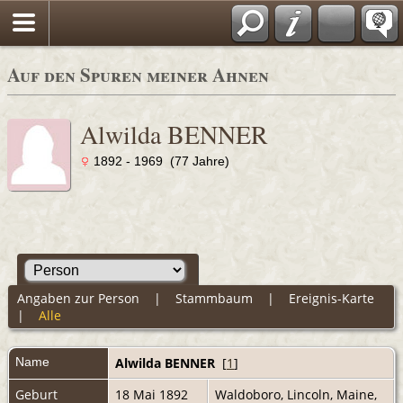
Auf den Spuren meiner Ahnen
Alwilda BENNER
1892 - 1969 (77 Jahre)
Angaben zur Person
|
Stammbaum
|
Ereignis-Karte
|
Alle
Name
Alwilda
BENNER
[
1
]
Geburt
18 Mai 1892
Waldoboro, Lincoln, Maine,