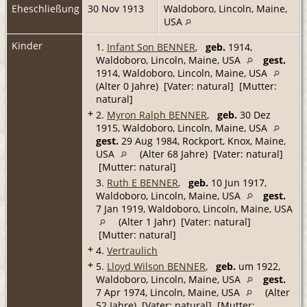
Eheschließung
30 Nov 1913
Waldoboro, Lincoln, Maine,
USA
Kinder
1.
Infant Son BENNER
,
geb.
1914,
Waldoboro, Lincoln, Maine, USA
gest.
1914, Waldoboro, Lincoln, Maine, USA
(Alter 0 Jahre) [Vater: natural] [Mutter:
natural]
+
2.
Myron Ralph BENNER
,
geb.
30 Dez
1915, Waldoboro, Lincoln, Maine, USA
gest.
29 Aug 1984, Rockport, Knox, Maine,
USA
(Alter 68 Jahre) [Vater: natural]
[Mutter: natural]
3.
Ruth E BENNER
,
geb.
10 Jun 1917,
Waldoboro, Lincoln, Maine, USA
gest.
7 Jan 1919, Waldoboro, Lincoln, Maine, USA
(Alter 1 Jahr) [Vater: natural]
[Mutter: natural]
+
4.
Vertraulich
+
5.
Lloyd Wilson BENNER
,
geb.
um 1922,
Waldoboro, Lincoln, Maine, USA
gest.
7 Apr 1974, Lincoln, Maine, USA
(Alter
52 Jahre) [Vater: natural] [Mutter: