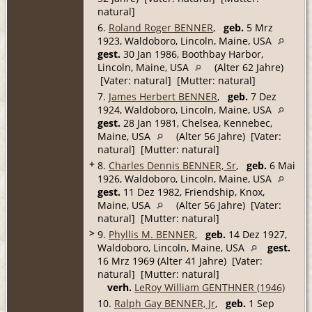
natural]
6.
Roland Roger BENNER
,
geb.
5 Mrz
1923, Waldoboro, Lincoln, Maine, USA
gest.
30 Jan 1986, Boothbay Harbor,
Lincoln, Maine, USA
(Alter 62 Jahre)
[Vater: natural] [Mutter: natural]
7.
James Herbert BENNER
,
geb.
7 Dez
1924, Waldoboro, Lincoln, Maine, USA
gest.
28 Jan 1981, Chelsea, Kennebec,
Maine, USA
(Alter 56 Jahre) [Vater:
natural] [Mutter: natural]
+
8.
Charles Dennis BENNER, Sr
,
geb.
6 Mai
1926, Waldoboro, Lincoln, Maine, USA
gest.
11 Dez 1982, Friendship, Knox,
Maine, USA
(Alter 56 Jahre) [Vater:
natural] [Mutter: natural]
>
9.
Phyllis M. BENNER
,
geb.
14 Dez 1927,
Waldoboro, Lincoln, Maine, USA
gest.
16 Mrz 1969 (Alter 41 Jahre) [Vater:
natural] [Mutter: natural]
verh.
LeRoy William GENTHNER (1946)
10.
Ralph Gay BENNER, Jr
,
geb.
1 Sep