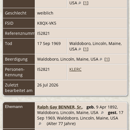
USA
[
1
]
Geschlecht
weiblich
FSID
K8QX-VK5
Referenznummer
I52821
Tod
17 Sep 1969
Waldoboro, Lincoln, Maine,
USA
[
1
]
Beerdigung
Waldoboro, Lincoln, Maine, USA
[
1
]
Personen-
I52821
KLERC
Kennung
Zuletzt
26 Jul 2026
bearbeitet am
Ehemann
Ralph Gay BENNER, Sr.
,
geb.
9 Apr 1892,
Waldoboro, Lincoln, Maine, USA
gest.
17
Sep 1969, Waldoboro, Lincoln, Maine, USA
(Alter 77 Jahre)