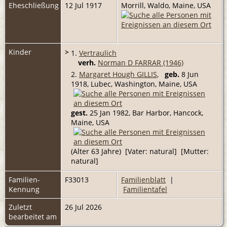
Eheschließung
12 Jul 1917
Morrill, Waldo, Maine, USA
Kinder
>
1.
Vertraulich
verh.
Norman D FARRAR (1946)
2.
Margaret Hough GILLIS
,
geb.
8 Jun
1918, Lubec, Washington, Maine, USA
gest.
25 Jan 1982, Bar Harbor, Hancock,
Maine, USA
(Alter 63 Jahre) [Vater: natural] [Mutter:
natural]
Familien-
F33013
Familienblatt
|
Kennung
Familientafel
Zuletzt
26 Jul 2026
bearbeitet am