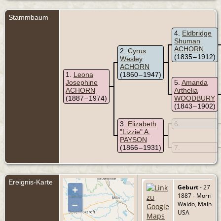
Stammbaum
4
Eldbridge
Shuman
ACHORN
2
Cyrus
(1835 – 1912)
Wesley
ACHORN
1
Leona
(1860 – 1947)
Josephine
5
Amanda
ACHORN
Arthelia
(1887 – 1974)
WOODBURY
(1843 – 1902)
3
Elizabeth
6
"Lizzie" A.
PAYSON
(1866 – 1931)
7
Ereignis-Karte
Geburt
- 27 Fe
+
1887 - Morrill,
–
Waldo, Maine,
USA