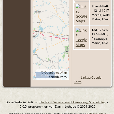
Eheschließun
- 12 Jul 1917 -
Morrill, Waldo,
Maine, USA
Tod
- 7 Sep
1974 - Milo,
Piscataquis,
Maine, USA
©
OpenStreetMap
20 km
contributors.
=
Link zu Google
Earth
Diese Website läuft mit
The Next Generation of Genealogy Sitebuilding
v.
15.0.5, programmiert von Darrin Lythgoe © 2001-2026.
Auf den Spuren meiner Ahnen - erstellt und betreut von
MIchael Klein