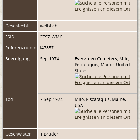
Geschlecht
weiblich
FSID
2ZS7-WM6
Referenznummer
I47857
Beerdigung
Sep 1974
Evergreen Cemetery, Milo,
Piscataquis, Maine, United
States
Tod
7 Sep 1974
Milo, Piscataquis, Maine,
USA
Geschwister
1 Bruder