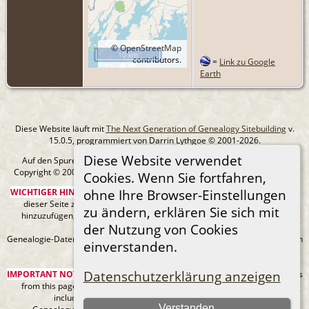
©
OpenStreetMap
10 km
contributors.
=
Link zu Google
Earth
Diese Website läuft mit
The Next Generation of Genealogy Sitebuilding
v.
15.0.5, programmiert von Darrin Lythgoe © 2001-2026.
Diese Website verwendet
Auf den Spuren meiner Ahnen - erstellt und betreut von
MIchael Klein
Copyright © 2005-2026 Alle Rechte vorbehalten. |
Datenschutzerklärung
.
Cookies. Wenn Sie fortfahren,
WICHTIGER HINWEIS:
Sie sind nicht berechtigt, diese Seite oder Bilder von
ohne Ihre Browser-Einstellungen
dieser Seite zu Ancestry.com oder anderen kommerziellen Websites
zu ändern, erklären Sie sich mit
hinzuzufügen, ohne mein Urheberrecht und einen URL-Link zu meiner
der Nutzung von Cookies
Website anzugeben.
Genealogie-Daten können sich jederzeit ändern, wenn neue Fakten gefunden
einverstanden.
werden.
Datenschutzerklärung anzeigen
IMPORTANT NOTICE:
You are not authorized to add this page or any images
from this page to Ancestry.com or any other commercial sites without
including my copyright and a URL link to my web site.
Verstanden