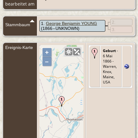
bearbeitet am
2
1
George Benjamin YOUNG
Stammbaum
(1866 – UNKNOWN)
3
Ereignis-Karte
Geburt
-
+
6 Mai
–
1866 -
Warren,
Knox,
Maine,
USA