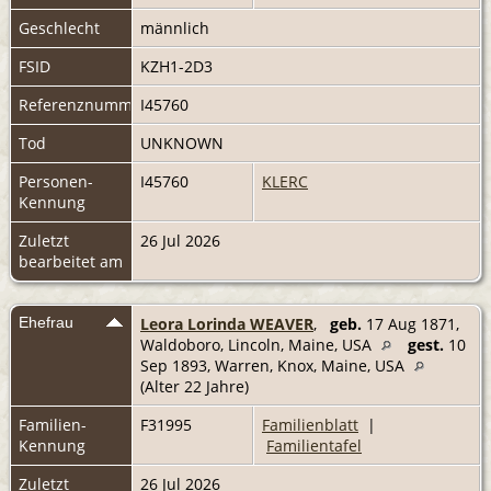
Geschlecht
männlich
FSID
KZH1-2D3
Referenznummer
I45760
Tod
UNKNOWN
Personen-
I45760
KLERC
Kennung
Zuletzt
26 Jul 2026
bearbeitet am
Ehefrau
Leora Lorinda WEAVER
,
geb.
17 Aug 1871,
Waldoboro, Lincoln, Maine, USA
gest.
10
Sep 1893, Warren, Knox, Maine, USA
(Alter 22 Jahre)
Familien-
F31995
Familienblatt
|
Kennung
Familientafel
Zuletzt
26 Jul 2026