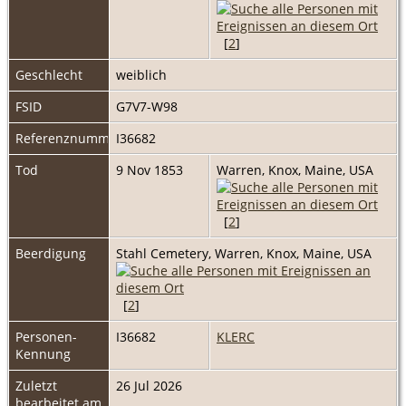
[
2
]
Geschlecht
weiblich
FSID
G7V7-W98
Referenznummer
I36682
Tod
9 Nov 1853
Warren, Knox, Maine, USA
[
2
]
Beerdigung
Stahl Cemetery, Warren, Knox, Maine, USA
[
2
]
Personen-
I36682
KLERC
Kennung
Zuletzt
26 Jul 2026
bearbeitet am