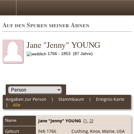
Auf den Spuren meiner Ahnen
Jane "Jenny" YOUNG
1766 - 1853 (87 Jahre)
Angaben zur Person
|
Stammbaum
|
Ereignis-Karte
|
Alle
Name
Jane "Jenny"
YOUNG
[
1
,
2
]
Geburt
Feb 1766
Cushing, Knox, Maine, USA