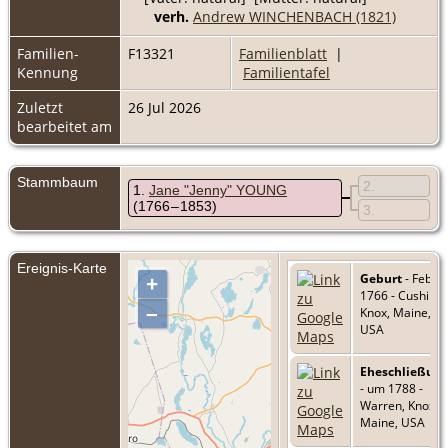
verh.
Andrew WINCHENBACH (1821)
Familien-
F13321
Familienblatt
|
Kennung
Familientafel
Zuletzt
26 Jul 2026
bearbeitet am
Stammbaum
2
1
Jane "Jenny" YOUNG
(1766 – 1853)
3
Ereignis-Karte
Geburt
- Feb
+
1766 - Cushing,
–
Knox, Maine,
USA
Eheschließun
- um 1788 -
Warren, Knox,
Maine, USA