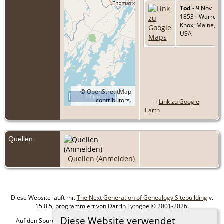
Tod
- 9 Nov
1853 - Warren,
Knox, Maine,
USA
©
OpenStreetMap
10 km
contributors.
=
Link zu Google
Earth
Quellen
Quellen (Anmelden)
Diese Website läuft mit
The Next Generation of Genealogy Sitebuilding
v.
15.0.5, programmiert von Darrin Lythgoe © 2001-2026.
Diese Website verwendet
Auf den Spuren meiner Ahnen - erstellt und betreut von
MIchael Klein