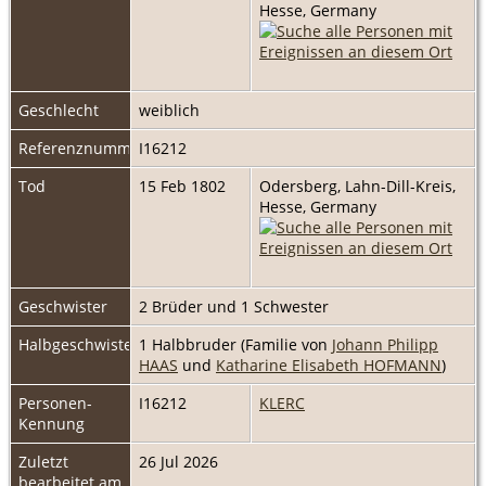
Hesse, Germany
Geschlecht
weiblich
Referenznummer
I16212
Tod
15 Feb 1802
Odersberg, Lahn-Dill-Kreis,
Hesse, Germany
Geschwister
2 Brüder und 1 Schwester
Halbgeschwister
1 Halbbruder (Familie von
Johann Philipp
HAAS
und
Katharine Elisabeth HOFMANN
)
Personen-
I16212
KLERC
Kennung
Zuletzt
26 Jul 2026
bearbeitet am