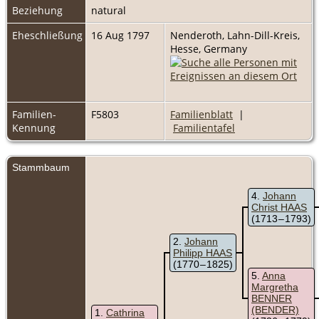
Beziehung
natural
Eheschließung
16 Aug 1797
Nenderoth, Lahn-Dill-Kreis,
Hesse, Germany
Familien-
F5803
Familienblatt
|
Kennung
Familientafel
Stammbaum
4
Johann
Christ HAAS
(1713 – 1793)
2
Johann
Philipp HAAS
(1770 – 1825)
5
Anna
Margretha
BENNER
(BENDER)
1
Cathrina