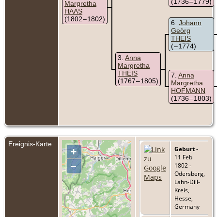
(1736 – 1779)
Margretha
HAAS
(1802 – 1802)
6
Johann
Geörg
THEIS
( – 1774)
3
Anna
Margretha
THEIS
7
Anna
(1767 – 1805)
Margretha
HOFMANN
(1736 – 1803)
Ereignis-Karte
Geburt
-
+
11 Feb
–
1802 -
Odersberg,
Lahn-Dill-
Kreis,
Hesse,
Germany