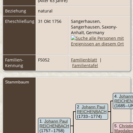
(Alter 63 Jahre)
Beziehung
natural
Eheschließung
31 Okt 1756
Sangerhausen,
Sangerhausen, Saxony-
Anhalt, Germany
Familien-
F5052
Familienblatt
|
Kennung
Familientafel
Stammbaum
4
Johann 
REICHE
(1685 – 
2
Johann Paul
REICHENBACH
(1733 – 1774)
1
Johann Paul
REICHENBACH
5
Christi
(1757 – 1758)
Magdale