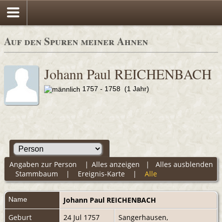
Auf den Spuren meiner Ahnen
Johann Paul REICHENBACH
1757 - 1758 (1 Jahr)
Angaben zur Person
|
Alles anzeigen
|
Alles ausblenden
Stammbaum
|
Ereignis-Karte
|
Alle
Name
Johann Paul
REICHENBACH
Geburt
24 Jul 1757
Sangerhausen,