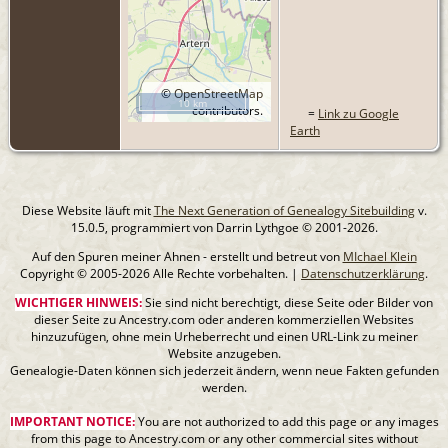
©
OpenStreetMap
10 km
contributors.
=
Link zu Google
Earth
Diese Website läuft mit
The Next Generation of Genealogy Sitebuilding
v.
15.0.5, programmiert von Darrin Lythgoe © 2001-2026.
Auf den Spuren meiner Ahnen - erstellt und betreut von
MIchael Klein
Copyright © 2005-2026 Alle Rechte vorbehalten. |
Datenschutzerklärung
.
WICHTIGER HINWEIS:
Sie sind nicht berechtigt, diese Seite oder Bilder von
dieser Seite zu Ancestry.com oder anderen kommerziellen Websites
hinzuzufügen, ohne mein Urheberrecht und einen URL-Link zu meiner
Website anzugeben.
Genealogie-Daten können sich jederzeit ändern, wenn neue Fakten gefunden
werden.
IMPORTANT NOTICE:
You are not authorized to add this page or any images
from this page to Ancestry.com or any other commercial sites without