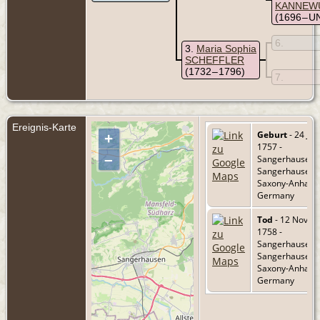
KANNEW
(1696 – 
6
3
Maria Sophia
SCHEFFLER
(1732 – 1796)
7
Ereignis-Karte
Geburt
- 24 Jul
+
1757 -
–
Sangerhausen,
Sangerhausen,
Saxony-Anhalt,
Germany
Tod
- 12 Nov
1758 -
Sangerhausen,
Sangerhausen,
Saxony-Anhalt,
Germany