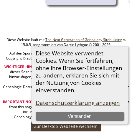
Diese Website läuft mit
The Next Generation of Genealogy Sitebuilding
v.
15.0.5, programmiert von Darrin Lythgoe © 2001-2026.
Diese Website verwendet
Auf den Spuren meiner Ahnen - erstellt und betreut von
MIchael Klein
Copyright © 2005-2026 Alle Rechte vorbehalten. |
Datenschutzerklärung
.
Cookies. Wenn Sie fortfahren,
WICHTIGER HINWEIS:
Sie sind nicht berechtigt, diese Seite oder Bilder von
ohne Ihre Browser-Einstellungen
dieser Seite zu Ancestry.com oder anderen kommerziellen Websites
zu ändern, erklären Sie sich mit
hinzuzufügen, ohne mein Urheberrecht und einen URL-Link zu meiner
der Nutzung von Cookies
Website anzugeben.
Genealogie-Daten können sich jederzeit ändern, wenn neue Fakten gefunden
einverstanden.
werden.
Datenschutzerklärung anzeigen
IMPORTANT NOTICE:
You are not authorized to add this page or any images
from this page to Ancestry.com or any other commercial sites without
including my copyright and a URL link to my web site.
Verstanden
Genealogy data can always be changing as new facts are found.
Zur Desktop-Webseite wechseln