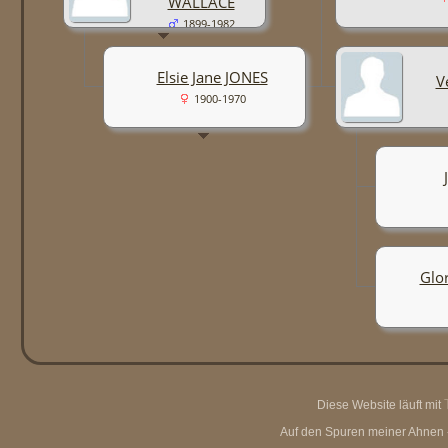
WALLACE
1899-1982
Elsie Jane JONES
V
1900-1970
Glo
Diese Website läuft mit
Auf den Spuren meiner Ahnen - 