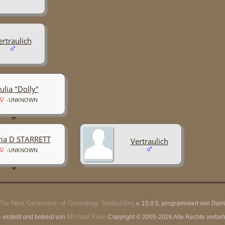
ertraulich
Julia "Dolly"
-UNKNOWN
ria D STARRETT
Vertraulich
-UNKNOWN
The Next Generation of Genealogy Sitebuilding
v. 15.0.5, programmiert von Dar
MIchael Klein
erstellt und betreut von
Copyright © 2005-2026 Alle Rechte vorbeha