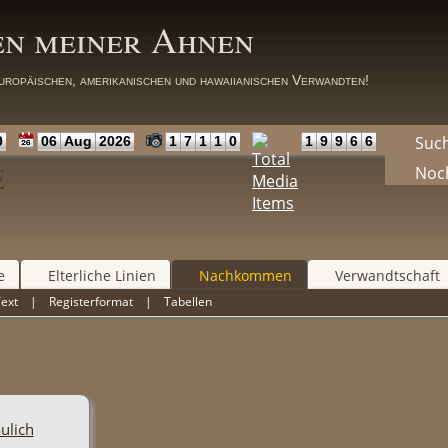
en meiner Ahnen
uropäischen, amerikanischen und hawaiianischen Verwandten!
Suc
9
06
Aug
2026
1
7
1
1
0
1
9
9
6
6
E
Noc
e
Elterliche Linien
Nachkommen
Verwandtschaft
Text
|
Registerformat
|
Tabellen
ulich