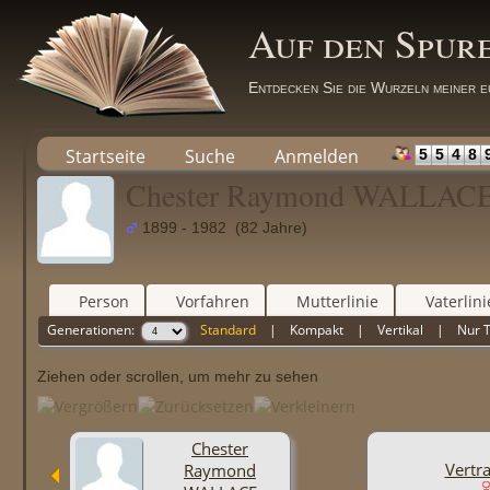
Auf den Spur
Entdecken Sie die Wurzeln meiner e
Startseite
Suche
Anmelden
5
5
4
8
Chester Raymond WALLAC
1899 - 1982 (82 Jahre)
Person
Vorfahren
Mutterlinie
Vaterlini
Generationen:
Standard
|
Kompakt
|
Vertikal
|
Nur 
Ziehen oder scrollen, um mehr zu sehen
Chester
Vertra
Raymond